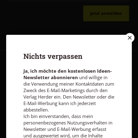
Jetzt anmelden
Nichts verpassen
AGB und Widerrufsbelehrung
Datenschutz
Barrierefreiheit
Ja, ich möchte den kostenlosen Ideen-
Impressum
Newsletter abonnieren
und willige in
die Verwendung meiner Kontaktdaten zum
Zweck des E-Mail-Marketings durch den
Vertrag widerrufen
Abo online kündigen
Verlag Herder ein. Den Newsletter oder die
E-Mail-Werbung kann ich jederzeit
abbestellen.
Ich bin einverstanden, dass mein
personenbezogenes Nutzungsverhalten in
Newsletter und E-Mail-Werbung erfasst
und ausgewertet wird, um die Inhalte