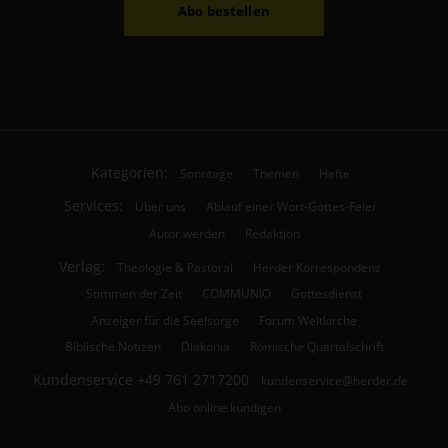
Abo bestellen
Kategorien:
Sonntage
Themen
Hefte
Services:
Über uns
Ablauf einer Wort-Gottes-Feier
Autor werden
Redaktion
Verlag:
Theologie & Pastoral
Herder Korrespondenz
Stimmen der Zeit
COMMUNIO
Gottesdienst
Anzeiger für die Seelsorge
Forum Weltkirche
Biblische Notizen
Diakonia
Römische Quartalschrift
Kundenservice
+49 761 2717200
kundenservice@herder.de
Abo online kündigen