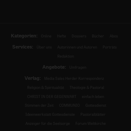
Kategorien:
Online
Hefte
Dossiers
Bücher
Abos
Services:
Über uns
Autorinnen und Autoren
Porträts
Redaktion
Angebote:
Umfragen
Verlag:
Media Sales Herder Korrespondenz
Religion & Spiritualität
Theologie & Pastoral
CHRIST IN DER GEGENWART
einfach leben
Stimmen der Zeit
COMMUNIO
Gottesdienst
Ideenwerkstatt Gottesdienste
Pastoralblätter
Anzeiger für die Seelsorge
Forum Weltkirche