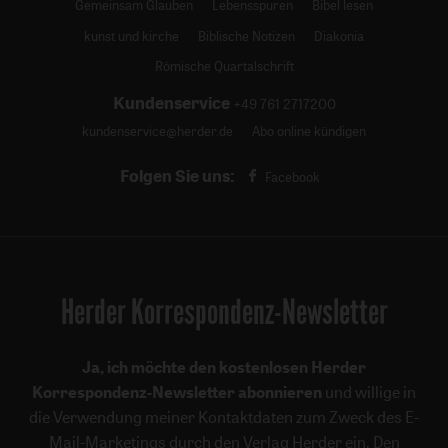
Gemeinsam Glauben
Lebensspuren
Bibel lesen
kunst und kirche
Biblische Notizen
Diakonia
Römische Quartalschrift
Kundenservice
+49 761 2717200
kundenservice@herder.de
Abo online kündigen
Folgen Sie uns:
Facebook
Herder Korrespondenz-Newsletter
Ja, ich möchte den kostenlosen Herder
Korrespondenz-Newsletter abonnieren
und willige in
die Verwendung meiner Kontaktdaten zum Zweck des E-
Mail-Marketings durch den Verlag Herder ein. Den