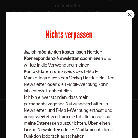
ausschalten.
Weiterführende Informationen finden Sie in unseren
Datenschutzhinweisen
.
Nichts verpassen
E-Mail
Ja, ich möchte den kostenlosen Herder
Korrespondenz-Newsletter abonnieren
und
Jetzt anmelden
willige in die Verwendung meiner
Kontaktdaten zum Zweck des E-Mail-
Marketings durch den Verlag Herder ein. Den
Newsletter oder die E-Mail-Werbung kann
ich jederzeit abbestellen.
Ich bin einverstanden, dass mein
personenbezogenes Nutzungsverhalten in
Newsletter und E-Mail-Werbung erfasst und
AGB und Widerrufsbelehrung
Datenschutz
ausgewertet wird, um die Inhalte besser auf
Barrierefreiheit
Impressum
meine Interessen auszurichten. Über einen
Link in Newsletter oder E-Mail kann ich diese
Funktion jederzeit ausschalten.