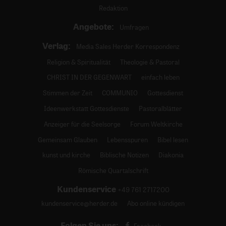
Redaktion
Angebote:
Umfragen
Verlag:
Media Sales Herder Korrespondenz
Religion & Spiritualität
Theologie & Pastoral
CHRIST IN DER GEGENWART
einfach leben
Stimmen der Zeit
COMMUNIO
Gottesdienst
Ideenwerkstatt Gottesdienste
Pastoralblätter
Anzeiger für die Seelsorge
Forum Weltkirche
Gemeinsam Glauben
Lebensspuren
Bibel lesen
kunst und kirche
Biblische Notizen
Diakonia
Römische Quartalschrift
Kundenservice
+49 761 2717200
kundenservice@herder.de
Abo online kündigen
Folgen Sie uns: