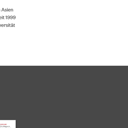
n Asien
eit 1999
ersität