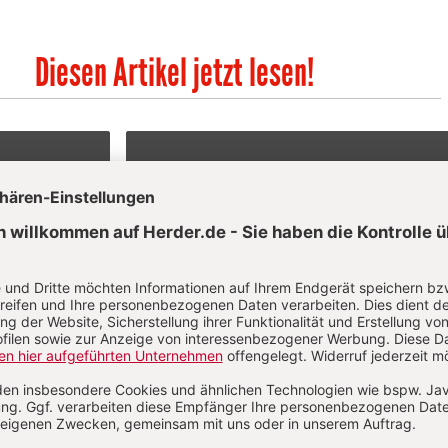
Diesen Artikel jetzt lesen!
f
Im Abo
sen
Ihr Plus: Zugriff auch auf alle anderen
atei.
Artikel im Abo-Bereich
t
2 Hefte + 2 Hefte digital 0,00 €
120,40 € für 7 Ausgaben pro Halbjahr +
danach
Digitalzugang
St
inkl. MwSt., zzgl. 9,10 € Versand (D)