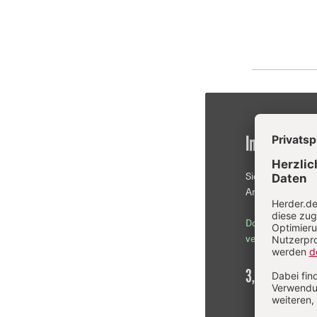
Im Einzelkau
Sie erhalten die
Artikel als PDF-D
Download sofor
verfügbar
3,90 €
inkl. Mw