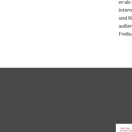
Infos
er al
inter
und fü
außer
Freib