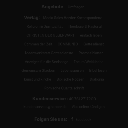
Angebote:
Umfragen
Verlag:
Media Sales Herder Korrespondenz
Religion & Spiritualität
Theologie & Pastoral
CHRIST IN DER GEGENWART
einfach leben
Stimmen der Zeit
COMMUNIO
Gottesdienst
Ideenwerkstatt Gottesdienste
Pastoralblätter
Anzeiger für die Seelsorge
Forum Weltkirche
Gemeinsam Glauben
Lebensspuren
Bibel lesen
kunst und kirche
Biblische Notizen
Diakonia
Römische Quartalschrift
Kundenservice
+49 761 2717200
kundenservice@herder.de
Abo online kündigen
Folgen Sie uns:
Facebook