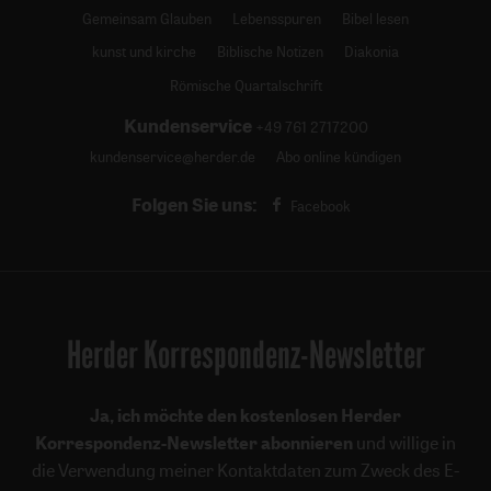
Gemeinsam Glauben
Lebensspuren
Bibel lesen
kunst und kirche
Biblische Notizen
Diakonia
Römische Quartalschrift
Kundenservice
+49 761 2717200
kundenservice@herder.de
Abo online kündigen
Folgen Sie uns:
Facebook
Herder Korrespondenz-Newsletter
Ja, ich möchte den kostenlosen Herder
Korrespondenz-Newsletter abonnieren
und willige in
die Verwendung meiner Kontaktdaten zum Zweck des E-