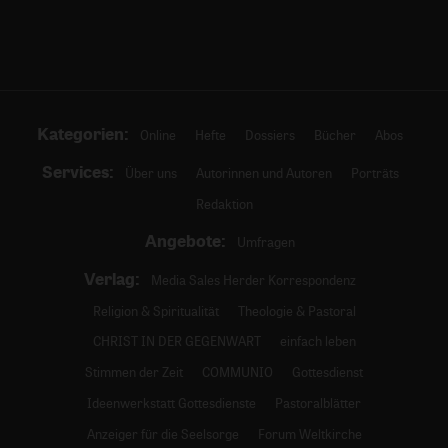
Kategorien:
Online
Hefte
Dossiers
Bücher
Abos
Services:
Über uns
Autorinnen und Autoren
Porträts
Redaktion
Angebote:
Umfragen
Verlag:
Media Sales Herder Korrespondenz
Religion & Spiritualität
Theologie & Pastoral
CHRIST IN DER GEGENWART
einfach leben
Stimmen der Zeit
COMMUNIO
Gottesdienst
Ideenwerkstatt Gottesdienste
Pastoralblätter
Anzeiger für die Seelsorge
Forum Weltkirche