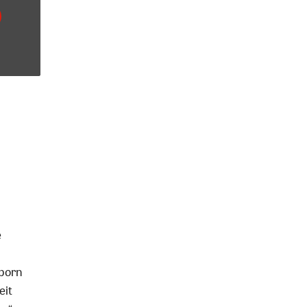
e
rborn
eit