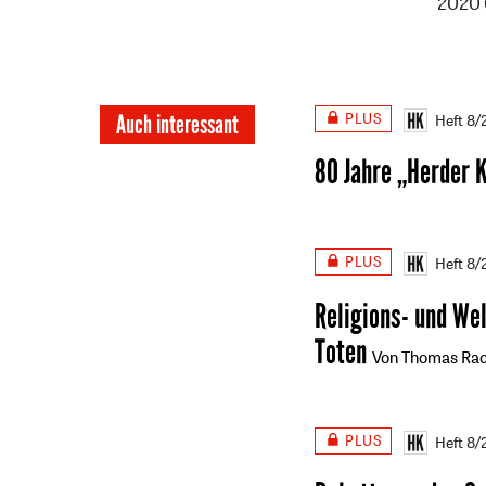
2020 
PLUS
Auch interessant
Heft 8
80 Jahre „Herder 
PLUS
Heft 8
Religions- und We
Toten
Von Thomas Rac
PLUS
Heft 8