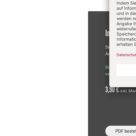
Im Einzelkau
Sie erhalten die
Artikel als PDF-D
Download sofor
verfügbar
3,90 €
inkl. Mw
PDF bestel