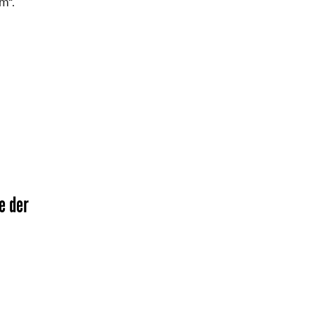
m“.
e der