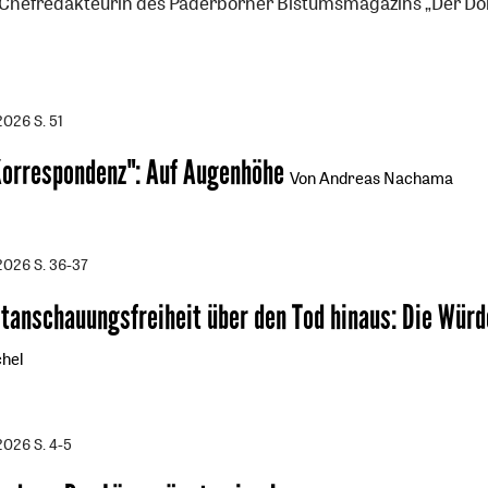
Chefredakteurin des Paderborner Bistumsmagazins „Der Do
/2026
S. 51
Korrespondenz"
:
Auf Augenhöhe
Von Andreas Nachama
/2026
S. 36-37
ltanschauungsfreiheit über den Tod hinaus
:
Die Würd
hel
/2026
S. 4-5