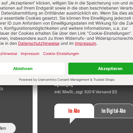
f
Im Abo
sen
Ihr Plus: Zugriff auch auf alle anderen
atei.
Artikel im Abo-Bereich
t
2 Hefte + 2 Hefte digital 0,00 €
120,40 € für 7 Ausgaben pro Halbjahr +
danach
Digitalzugang
St
inkl. MwSt., zzgl. 9,10 € Versand (D)
Im Abo
Im Digital-Abo
len