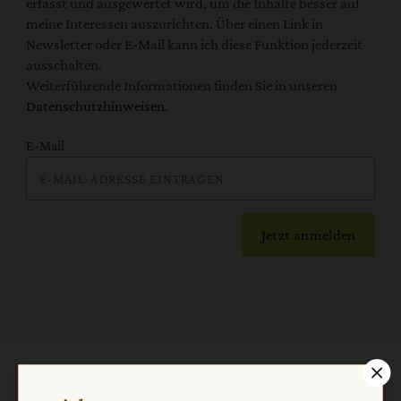
erfasst und ausgewertet wird, um die Inhalte besser auf
meine Interessen auszurichten. Über einen Link in
Newsletter oder E-Mail kann ich diese Funktion jederzeit
ausschalten.
Weiterführende Informationen finden Sie in unseren
Datenschutzhinweisen
.
E-Mail
Jetzt anmelden
AGB und Widerrufsbelehrung
Datenschutz