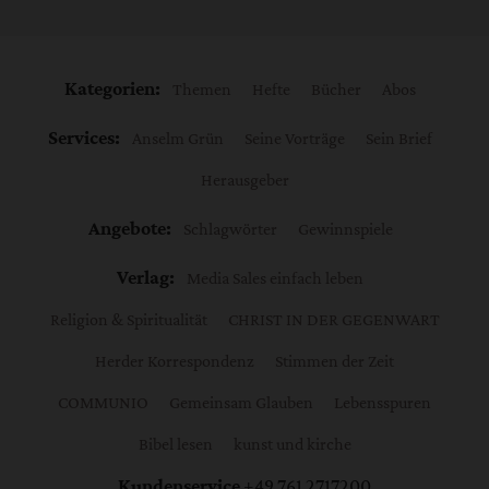
Kategorien:
Themen
Hefte
Bücher
Abos
Services:
Anselm Grün
Seine Vorträge
Sein Brief
Herausgeber
Angebote:
Schlagwörter
Gewinnspiele
Verlag:
Media Sales einfach leben
Religion & Spiritualität
CHRIST IN DER GEGENWART
Herder Korrespondenz
Stimmen der Zeit
COMMUNIO
Gemeinsam Glauben
Lebensspuren
Bibel lesen
kunst und kirche
Kundenservice
+49 761 2717200