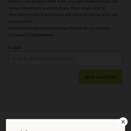
erfasst und ausgewertet wird, um die Inhalte besser auf
meine Interessen auszurichten. Über einen Link in
Newsletter oder E-Mail kann ich diese Funktion jederzeit
ausschalten.
Weiterführende Informationen finden Sie in unseren
Datenschutzhinweisen
.
E-Mail
Jetzt anmelden
AGB und Widerrufsbelehrung
Datenschutz