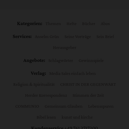
Kategorien:
Themen
Hefte
Bücher
Abos
Services:
Anselm Grün
Seine Vorträge
Sein Brief
Herausgeber
Angebote:
Schlagwörter
Gewinnspiele
Verlag:
Media Sales einfach leben
Religion & Spiritualität
CHRIST IN DER GEGENWART
Herder Korrespondenz
Stimmen der Zeit
COMMUNIO
Gemeinsam Glauben
Lebensspuren
Bibel lesen
kunst und kirche
Kundenservice
+49 761 2717200