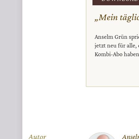
Infos
„Mein tägli
Anselm Grün spric
jetzt neu für alle,
Kombi-Abo haben
Autor
Ansel