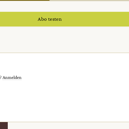
Abo testen
t?
Anmelden