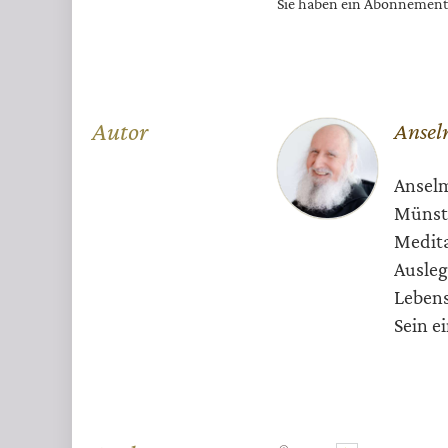
Sie haben ein Abonnemen
Überschrift
Autor
Ansel
Artikel-
Anselm
Infos
Münste
Medita
Ausleg
Lebens
Sein e