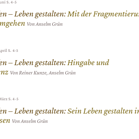
Juni
S. 4-5
en – Leben gestalten
:
Mit der Fragmentieru
umgehen
Von Anselm Grün
April
S. 4-5
en – Leben gestalten
:
Hingabe und
enz
Von Reiner Kunze, Anselm Grün
 März
S. 4-5
en – Leben gestalten
:
Sein Leben gestalten i
sen
Von Anselm Grün