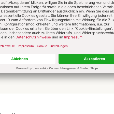
te digital 0,00 €
 12 Ausgaben pro Jahr + Digitalzugang
20 € Versand (D)
M ABO
IM DIGITAL-ABO
Abo testen