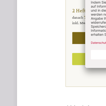
2 Hefte + 2 Hef
70,80 € für
danach
inkl. MwSt., zzgl. 13,
I