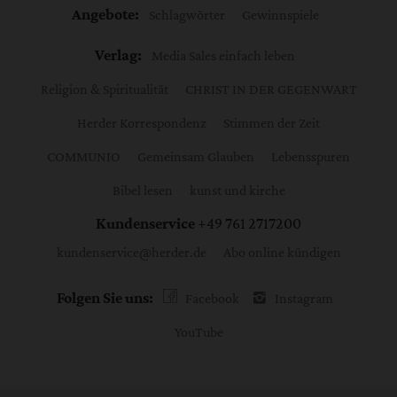
Angebote:
Schlagwörter
Gewinnspiele
Verlag:
Media Sales einfach leben
Religion & Spiritualität
CHRIST IN DER GEGENWART
Herder Korrespondenz
Stimmen der Zeit
COMMUNIO
Gemeinsam Glauben
Lebensspuren
Bibel lesen
kunst und kirche
Kundenservice
+49 761 2717200
kundenservice@herder.de
Abo online kündigen
Folgen Sie uns:
Facebook
Instagram
YouTube