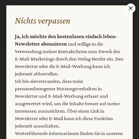
Jetzt anmelden
Nichts verpassen
Ja, ich möchte den kostenlosen einfach leben-
Newsletter abonnieren
und willige in die
Verwendung meiner Kontaktdaten zum Zweck des
E-Mail-Marketings durch den Verlag Herder ein. Den
Newsletter oder die E-Mail-Werbung kann ich
AGB und Widerrufsbelehrung
Datenschutz
jederzeit abbestellen.
Barrierefreiheit
Impressum
Ich bin einverstanden, dass mein
personenbezogenes Nutzungsverhalten in
Newsletter und E-Mail-Werbung erfasst und
Vertrag widerrufen
Abo online kündigen
ausgewertet wird, um die Inhalte besser auf meine
Interessen auszurichten. Über einen Link in
Newsletter oder E-Mail kann ich diese Funktion
jederzeit ausschalten.
Weiterführende Informationen finden Sie in unseren