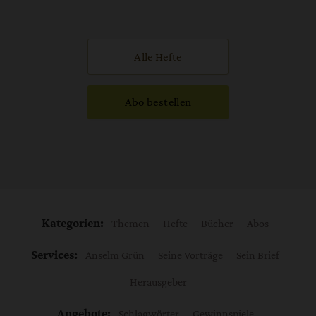
Alle Hefte
Abo bestellen
Kategorien:
Themen
Hefte
Bücher
Abos
Services:
Anselm Grün
Seine Vorträge
Sein Brief
Herausgeber
Angebote:
Schlagwörter
Gewinnspiele