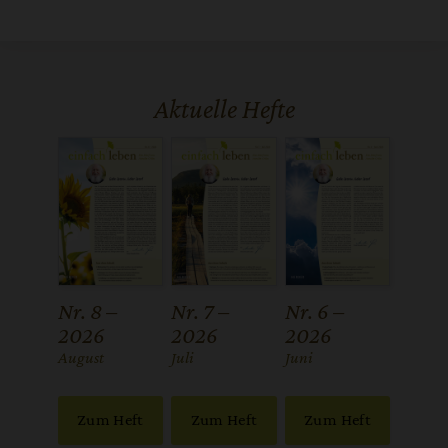
Aktuelle Hefte
Nr. 8 –
Nr. 7 –
Nr. 6 –
2026
2026
2026
:
August
:
Juli
:
Juni
Zum Heft
Zum Heft
Zum Heft