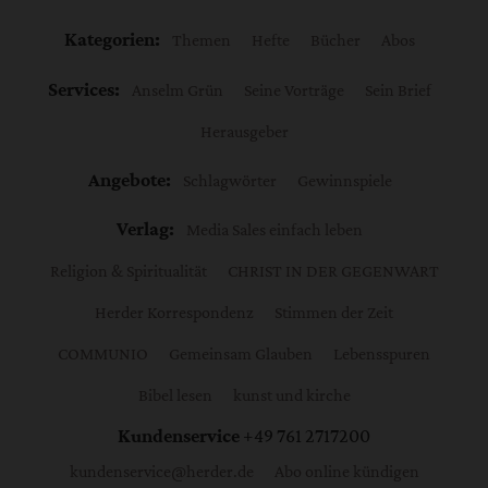
Kategorien:
Themen
Hefte
Bücher
Abos
Services:
Anselm Grün
Seine Vorträge
Sein Brief
Herausgeber
Angebote:
Schlagwörter
Gewinnspiele
Verlag:
Media Sales einfach leben
Religion & Spiritualität
CHRIST IN DER GEGENWART
Herder Korrespondenz
Stimmen der Zeit
COMMUNIO
Gemeinsam Glauben
Lebensspuren
Bibel lesen
kunst und kirche
Kundenservice
+49 761 2717200
kundenservice@herder.de
Abo online kündigen