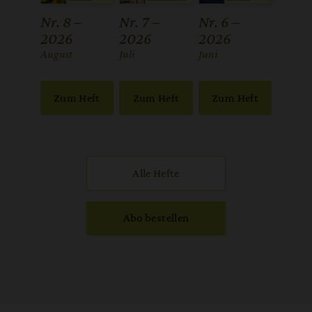
Nr. 8 –
Nr. 7 –
Nr. 6 –
2026
2026
2026
:
August
:
Juli
:
Juni
Zum Heft
Zum Heft
Zum Heft
Alle Hefte
Abo bestellen