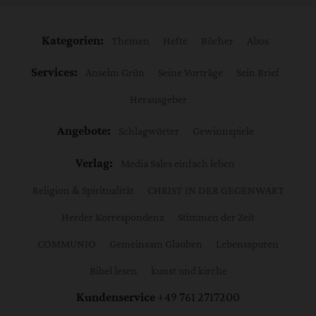
Kategorien:
Themen
Hefte
Bücher
Abos
Services:
Anselm Grün
Seine Vorträge
Sein Brief
Herausgeber
Angebote:
Schlagwörter
Gewinnspiele
Verlag:
Media Sales einfach leben
Religion & Spiritualität
CHRIST IN DER GEGENWART
Herder Korrespondenz
Stimmen der Zeit
COMMUNIO
Gemeinsam Glauben
Lebensspuren
Bibel lesen
kunst und kirche
Kundenservice
+49 761 2717200