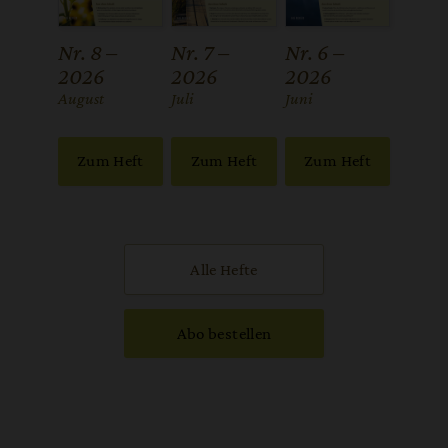
Nr. 8 –
Nr. 7 –
Nr. 6 –
2026
2026
2026
:
August
:
Juli
:
Juni
Zum Heft
Zum Heft
Zum Heft
Alle Hefte
Abo bestellen