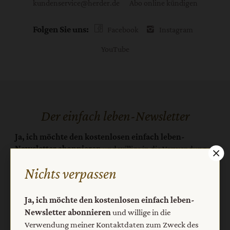
kundenservice@herder.de
Abo online kündigen
Folgen Sie uns:
Facebook
Instagram
YouTube
Der einfach leben-Newsletter
Ja, ich möchte den kostenlosen einfach leben-
Newsletter abonnieren
und willige in die Verwendung
meiner Kontaktdaten zum Zweck des E-Mail-Marketings
Nichts verpassen
durch den Verlag Herder ein. Den Newsletter oder die E-
Mail-Werbung kann ich jederzeit abbestellen.
Ich bin einverstanden, dass mein personenbezogenes
Ja, ich möchte den kostenlosen einfach leben-
Nutzungsverhalten in Newsletter und E-Mail-Werbung
Newsletter abonnieren
und willige in die
erfasst und ausgewertet wird, um die Inhalte besser auf
Verwendung meiner Kontaktdaten zum Zweck des