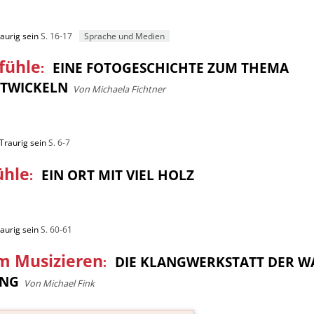
aurig sein
S. 16-17
Sprache und Medien
fühle
:
EINE FOTOGESCHICHTE ZUM THEMA
NTWICKELN
Von Michaela Fichtner
Traurig sein
S. 6-7
ühle
:
EIN ORT MIT VIEL HOLZ
aurig sein
S. 60-61
m Musizieren
:
DIE KLANGWERKSTATT DER W
ANG
Von Michael Fink