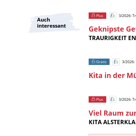
Plus
3/2026: Tr
Auch
interessant
Geknipste Ge
TRAURIGKEIT E
Gratis
3/2026: 
Kita in der M
Plus
3/2026: Tr
Viel Raum zu
KITA ALSTERKL