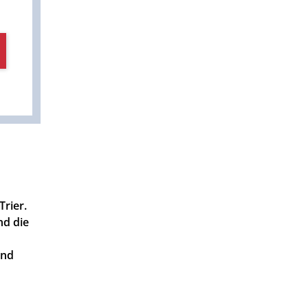
Trier.
nd die
und
.