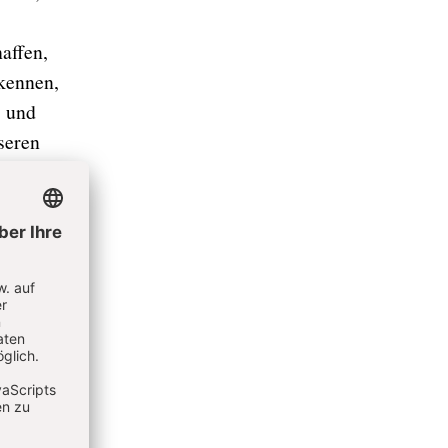
affen,
rkennen,
s und
seren
 müssen
lbst.
alle
iert.