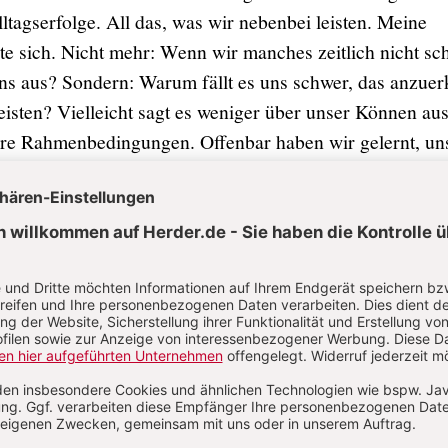
tagserfolge. All das, was wir nebenbei leisten. Meine
 sich. Nicht mehr: Wenn wir manches zeitlich nicht sch
ns aus? Sondern: Warum fällt es uns schwer, das anzue
eisten? Vielleicht sagt es weniger über unser Können au
ere Rahmenbedingungen. Offenbar haben wir gelernt, un
Fehlende zu richten statt auf das Gelingende. Also: Wir
agserfolge wahrzunehmen und wertzuschätzen. Für uns se
 für die Kinder.
 veranstalteten wir übrigens eine gemeinsame Party für 
der. Und dabei habe ich dieses Mal auch mich selbst gefe
ch schon einmal erlebt? Falls ja, schreibe mir!