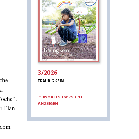
3/2026
che.
:
TRAURIG SEIN
k.
INHALTSÜBERSICHT
Woche“.
ANZEIGEN
r Plan
 dem