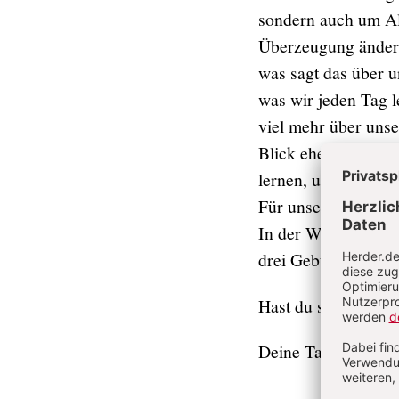
sondern auch um All
Überzeugung änderte
was sagt das über u
was wir jeden Tag l
viel mehr über uns
Blick eher auf das 
lernen, unsere Allt
Für unser Team. Und
In der Woche darauf
drei Geburtstagskin
Hast du so etwas au
Deine Tammy