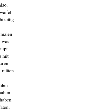
lso.
weifel
tzeitig
ormalen
, was
aupt
s mit
euren
 mitten
hten
haben.
 haben
aten,