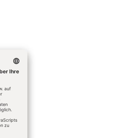
grafin.
 3