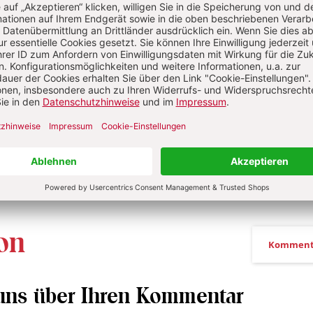
lüsse, Seen, Ozeane
S. 22
Natur und Umwelt
lick
:
EINE WASSERLUPE GESTALTEN
Von Betty Scheid
 Flüsse, Seen, Ozeane
S. 66
 Viereck
:
TAMMYSDIARIES
Von Tamara Pütz
on
Komment
 uns über Ihren Kommentar