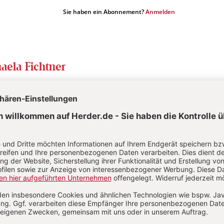
Sie haben ein Abonnement?
Anmelden
aela Fichtner
ela Fichtner ist Erzieherin, Autorin und selbstständige Foto
bt in Hüttlingen und leitet eine Spielgruppe für Kinder unter
n.
lüsse, Seen, Ozeane
S. 16-17
Natur und Umwelt
use
:
PFLANZEN UND TIERE IM UND AM WASSER