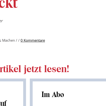
ckt
er
 & Machen /
/
0 Kommentare
tikel jetzt lesen!
Im Abo
auf