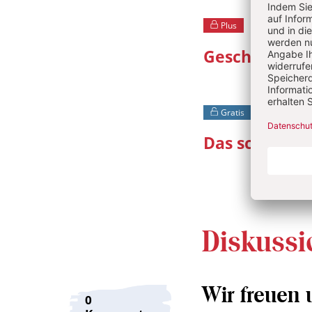
Plus
4/2026: F
Geschärfter B
Gratis
4/2026:
Das schwarze
Diskussi
Wir freuen
0