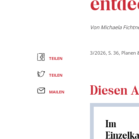
entde
Von
Michaela Fichtn
3/2026, S. 36, Planen
TEILEN
TEILEN
Diesen Ar
MAILEN
Im
Einzelk