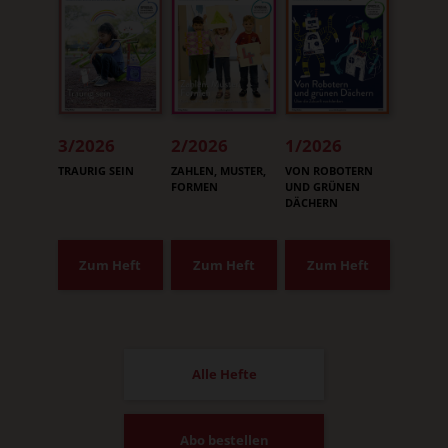
3/2026
2/2026
1/2026
:
:
:
TRAURIG SEIN
ZAHLEN, MUSTER,
VON ROBOTERN
FORMEN
UND GRÜNEN
DÄCHERN
Zum Heft
Zum Heft
Zum Heft
Alle Hefte
Abo bestellen