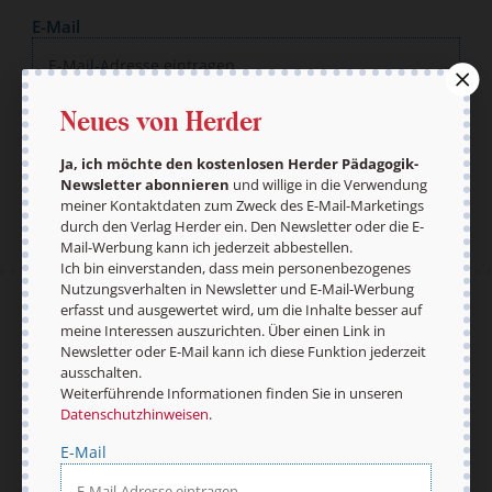
E-Mail
Neues von Herder
Jetzt anmelden
Ja, ich möchte den kostenlosen Herder Pädagogik-
Newsletter abonnieren
und willige in die Verwendung
meiner Kontaktdaten zum Zweck des E-Mail-Marketings
durch den Verlag Herder ein. Den Newsletter oder die E-
Mail-Werbung kann ich jederzeit abbestellen.
Ich bin einverstanden, dass mein personenbezogenes
Nutzungsverhalten in Newsletter und E-Mail-Werbung
erfasst und ausgewertet wird, um die Inhalte besser auf
AGB und Widerrufsbelehrung
Datenschutz
meine Interessen auszurichten. Über einen Link in
Barrierefreiheit
Impressum
Newsletter oder E-Mail kann ich diese Funktion jederzeit
ausschalten.
Weiterführende Informationen finden Sie in unseren
Datenschutzhinweisen
.
Vertrag widerrufen
Abo online kündigen
E-Mail