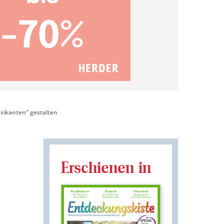
sikanten“ gestalten
Erschienen in