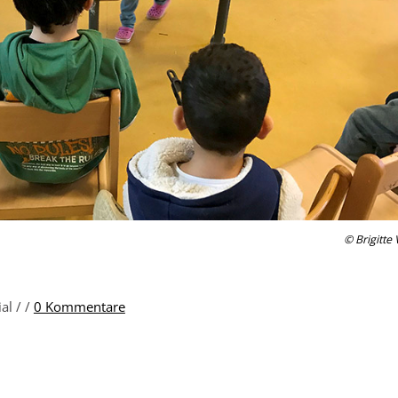
© Brigitte
ial /
/
0 Kommentare