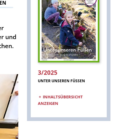
TEN
er
er und
chen.
3/2025
:
UNTER UNSEREN FÜSSEN
INHALTSÜBERSICHT
ANZEIGEN