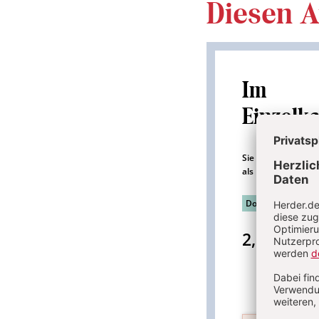
Diesen Ar
Im
Einzelk
Sie erhalten diesen
als PDF-Datei.
Download sofort 
2,95 €
inkl. 