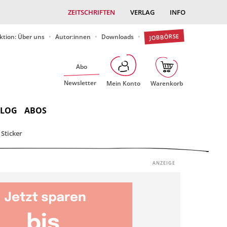
ZEITSCHRIFTEN
VERLAG
INFO
JOBBÖRSE
ktion: Über uns
Autor:innen
Downloads
Abo
Newsletter
Mein Konto
Warenkorb
BLOG
ABOS
Sticker