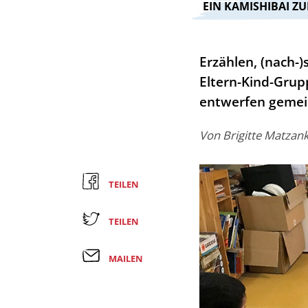
:
EIN KAMISHIBAI Z
Erzählen, (nach-)
Eltern-Kind-Grup
entwerfen gemein
Von
Brigitte Matzan
TEILEN
TEILEN
MAILEN