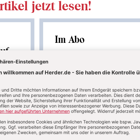
tikel jetzt lesen!
Im Abo
auf
Ihr Plus: Zugriff auch auf alle anderen Artikel i
Abo-Bereich
 Artikel
1 Heft + 1 Heft digital 0,00 €
86,80 € für 6 Ausgaben pro Jah
danach
verfügbar
+ Digitalzugang
inkl. MwSt., zzgl. 10,80 € Versand (D)
MwSt
Im Abo
Im Digital-Abo