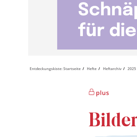
Entdeckungskiste: Startseite
Hefte
Heftarchiv
2025
Bilde