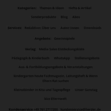
Kategorien:
Themen & Ideen
Hefte & Artikel
Sonderprodukte
Blog
Abos
Services:
Redaktion: Über uns
Autor:innen
Downloads
Angebote:
Gewinnspiele
Verlag:
Media Sales Entdeckungskiste
Pädagogik & Kinderbuch
WhatsApp
Stellenangebote
Aus- & Fortbildungsangebote & Veranstaltungen
kindergarten heute Fachmagazin, Leitungsheft & Wenn
Eltern Rat suchen
Kleinstkinder in Kita und Tagespflege
Unser Ganztag
kizz Elternwelt
Kundenservice
+49 761 2717200
kundenservice@herder.de