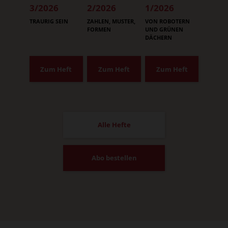
3/2026
2/2026
1/2026
:
:
:
TRAURIG SEIN
ZAHLEN, MUSTER,
VON ROBOTERN
FORMEN
UND GRÜNEN
DÄCHERN
Zum Heft
Zum Heft
Zum Heft
Alle Hefte
Abo bestellen