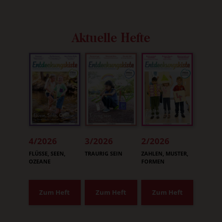
Aktuelle Hefte
4/2026
3/2026
2/2026
:
:
:
FLÜSSE, SEEN,
TRAURIG SEIN
ZAHLEN, MUSTER,
OZEANE
FORMEN
Zum Heft
Zum Heft
Zum Heft