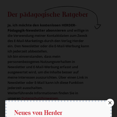
Der pädagogische Ratgeber
Ja, ich möchte den kostenlosen HERDER-
Pädagogik-Newsletter abonnieren
und willige in
die Verwendung meiner Kontaktdaten zum Zweck
des E-Mail-Marketings durch den Verlag Herder
ein. Den Newsletter oder die E-Mail-Werbung kann
ich jederzeit abbestellen.
Ich bin einverstanden, dass mein
personenbezogenes Nutzungsverhalten in
Newsletter und E-Mail-Werbung erfasst und
ausgewertet wird, um die Inhalte besser auf
meine Interessen auszurichten. Über einen Link in
Newsletter oder E-Mail kann ich diese Funktion
jederzeit ausschalten.
Weiterführende Informationen finden Sie in
unseren
Datenschutzhinweisen
.
E-Mail
Neues von Herder