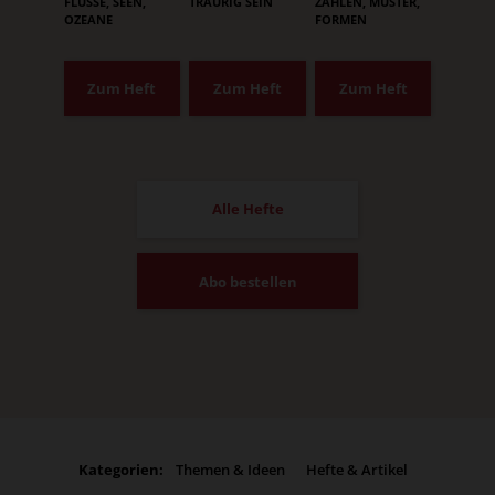
:
:
:
FLÜSSE, SEEN,
TRAURIG SEIN
ZAHLEN, MUSTER,
OZEANE
FORMEN
Zum Heft
Zum Heft
Zum Heft
Alle Hefte
Abo bestellen
Kategorien:
Themen & Ideen
Hefte & Artikel