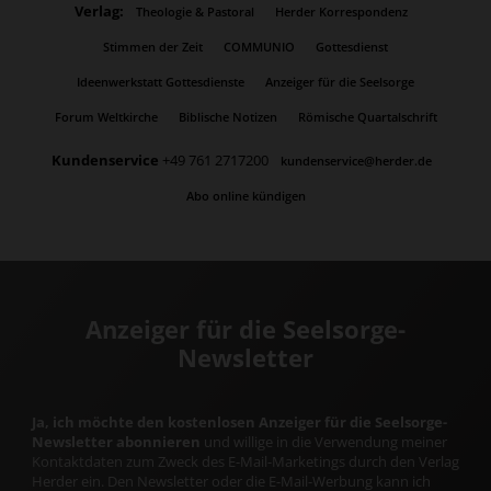
Verlag:
Theologie & Pastoral
Herder Korrespondenz
Stimmen der Zeit
COMMUNIO
Gottesdienst
Ideenwerkstatt Gottesdienste
Anzeiger für die Seelsorge
Forum Weltkirche
Biblische Notizen
Römische Quartalschrift
Kundenservice
+49 761 2717200
kundenservice@herder.de
Abo online kündigen
Anzeiger für die Seelsorge-
Newsletter
Ja, ich möchte den kostenlosen Anzeiger für die Seelsorge-
Newsletter abonnieren
und willige in die Verwendung meiner
Kontaktdaten zum Zweck des E-Mail-Marketings durch den Verlag
Herder ein. Den Newsletter oder die E-Mail-Werbung kann ich