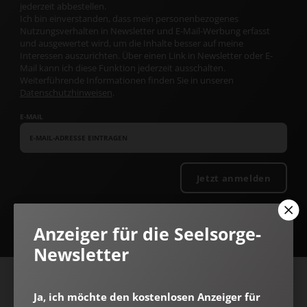
jederzeit abbestellen.
Ich bin einverstanden, dass mein personenbezogenes
Nutzungsverhalten in Newsletter und E-Mail-Werbung erfasst
und ausgewertet wird, um die Inhalte besser auf meine
Interessen auszurichten. Über einen Link in Newsletter oder E-
Mail kann ich diese Funktion jederzeit ausschalten.
Weiterführende Informationen finden Sie in unseren
Datenschutzhinweisen
.
E-MAIL
Jetzt anmelden
Anzeiger für die Seelsorge-
Newsletter
AGB und Widerrufsbelehrung
Datenschutz
Barrierefreiheit
Ja, ich möchte den kostenlosen Anzeiger für