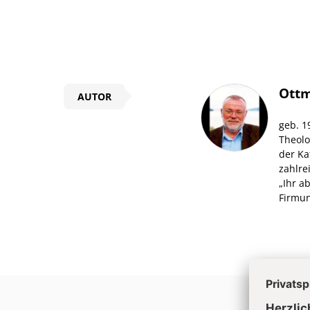
Überschrift
Ottm
AUTOR
Artikel-
geb. 1
Infos
Theolo
der Ka
zahlre
„Ihr a
Firmun