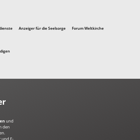
dienste
Anzeiger für die Seelsorge
Forum Weltkirche
ndigen
er
ren
und
h den
en.
 und E-