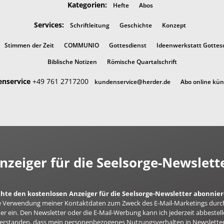
Kategorien:
Hefte
Abos
Services:
Schriftleitung
Geschichte
Konzept
Stimmen der Zeit
COMMUNIO
Gottesdienst
Ideenwerkstatt Gottes
Biblische Notizen
Römische Quartalschrift
nservice
+49 761 2717200
kundenservice@herder.de
Abo online kü
nzeiger für die Seelsorge-Newslett
chte den kostenlosen Anzeiger für die Seelsorge-Newsletter abonnie
 die Verwendung meiner Kontaktdaten zum Zweck des E-Mail-Marketings durc
er ein. Den Newsletter oder die E-Mail-Werbung kann ich jederzeit abbestell
nverstanden, dass mein personenbezogenes Nutzungsverhalten in Newsletter