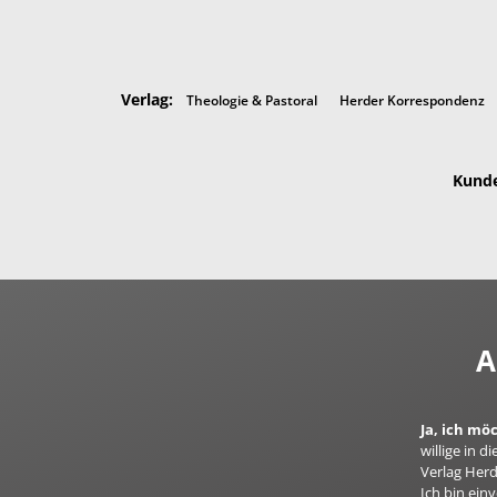
Verlag:
Theologie & Pastoral
Herder Korrespondenz
Kunde
A
Ja, ich mö
willige in
Verlag Herd
Ich bin ei