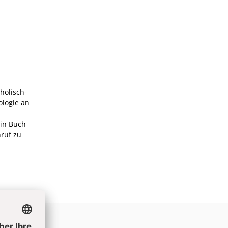
holisch-
ologie an
ein Buch
nruf zu