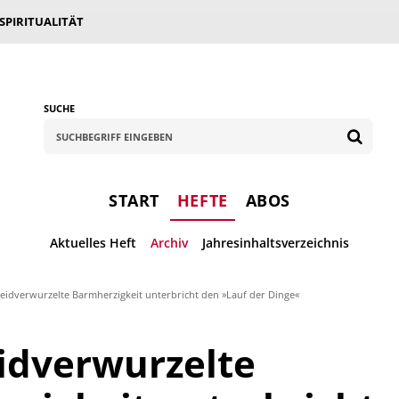
 SPIRITUALITÄT
SUCHE
START
HEFTE
ABOS
Aktuelles Heft
Archiv
Jahresinhaltsverzeichnis
leidverwurzelte Barmherzigkeit unterbricht den »Lauf der Dinge«
idverwurzelte