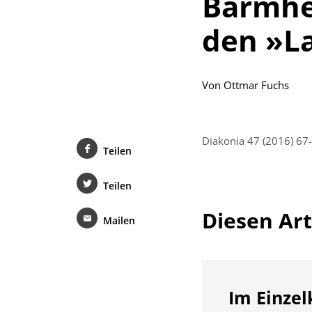
Barmher
den »La
Von
Ottmar Fuchs
Diakonia 47 (2016) 67
Teilen
Teilen
Diesen Arti
Mailen
Im Einzel