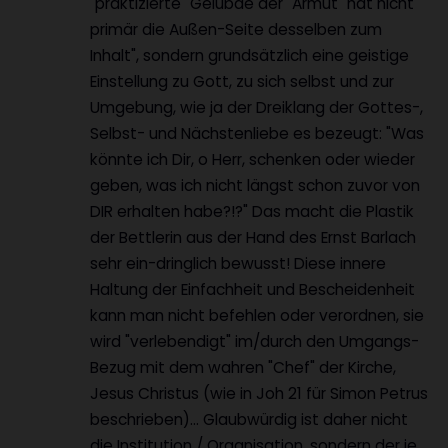
"praktizierte" Gelübde der "Armut" hat nicht
primär die Außen-Seite desselben zum
Inhalt", sondern grundsätzlich eine geistige
Einstellung zu Gott, zu sich selbst und zur
Umgebung, wie ja der Dreiklang der Gottes-,
Selbst- und Nächstenliebe es bezeugt: "Was
könnte ich Dir, o Herr, schenken oder wieder
geben, was ich nicht längst schon zuvor von
DIR erhalten habe?!?" Das macht die Plastik
der Bettlerin aus der Hand des Ernst Barlach
sehr ein-dringlich bewusst! Diese innere
Haltung der Einfachheit und Bescheidenheit
kann man nicht befehlen oder verordnen, sie
wird "verlebendigt" im/durch den Umgangs-
Bezug mit dem wahren "Chef" der Kirche,
Jesus Christus (wie in Joh 21 für Simon Petrus
beschrieben)... Glaubwürdig ist daher nicht
die Institution / Organisation, sondern der je