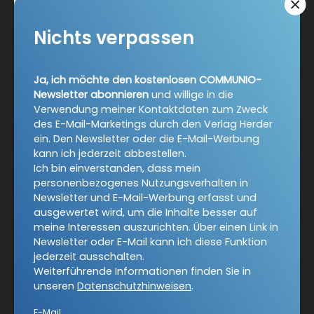
den Verlag Herder ein. Den Newsletter oder die E-Mail-
Werbung kann ich jederzeit abbestellen.
Nichts verpassen
Ich bin einverstanden, dass mein personenbezogenes
Nutzungsverhalten in Newsletter und E-Mail-Werbung
erfasst und ausgewertet wird, um die Inhalte besser auf
Ja, ich möchte den kostenlosen COMMUNIO-
meine Interessen auszurichten. Über einen Link in
Newsletter abonnieren
und willige in die
Newsletter oder E-Mail kann ich diese Funktion jederzeit
Verwendung meiner Kontaktdaten zum Zweck
ausschalten.
des E-Mail-Marketings durch den Verlag Herder
Weiterführende Informationen finden Sie in unseren
ein. Den Newsletter oder die E-Mail-Werbung
Datenschutzhinweisen
.
kann ich jederzeit abbestellen.
Ich bin einverstanden, dass mein
E-Mail
personenbezogenes Nutzungsverhalten in
Newsletter und E-Mail-Werbung erfasst und
ausgewertet wird, um die Inhalte besser auf
meine Interessen auszurichten. Über einen Link in
Newsletter oder E-Mail kann ich diese Funktion
Jetzt anmelden
jederzeit ausschalten.
Weiterführende Informationen finden Sie in
unseren
Datenschutzhinweisen
.
E-Mail