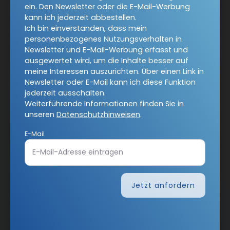
ein. Den Newsletter oder die E-Mail-Werbung
kann ich jederzeit abbestellen.
Ich bin einverstanden, dass mein
Jetzt anmelden
personenbezogenes Nutzungsverhalten in
Newsletter und E-Mail-Werbung erfasst und
ausgewertet wird, um die Inhalte besser auf
meine Interessen auszurichten. Über einen Link in
Newsletter oder E-Mail kann ich diese Funktion
jederzeit ausschalten.
Weiterführende Informationen finden Sie in
unseren
Datenschutzhinweisen
.
AGB und Widerrufsbelehrung
Datenschutz
E-Mail
Barrierefreiheit
Impressum
Vertrag widerrufen
Jetzt anfordern
Abo online kündigen