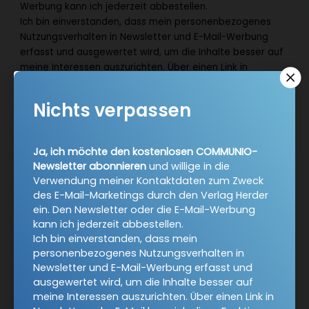
Werbung kann ich jederzeit abbestellen.
Ich bin einverstanden, dass mein personenbezogenes
Nutzungsverhalten in Newsletter und E-Mail-Werbung
erfasst und ausgewertet wird, um die Inhalte besser auf
meine Interessen auszurichten. Über einen Link in
Newsletter oder E-Mail kann ich diese Funktion jederzeit
ausschalten.
Nichts verpassen
Weiterführende Informationen finden Sie in unseren
Datenschutzhinweisen
.
Ja, ich möchte den kostenlosen COMMUNIO-
E-Mail
Newsletter abonnieren
und willige in die
Verwendung meiner Kontaktdaten zum Zweck
des E-Mail-Marketings durch den Verlag Herder
ein. Den Newsletter oder die E-Mail-Werbung
Jetzt anmelden
kann ich jederzeit abbestellen.
Ich bin einverstanden, dass mein
personenbezogenes Nutzungsverhalten in
Newsletter und E-Mail-Werbung erfasst und
ausgewertet wird, um die Inhalte besser auf
meine Interessen auszurichten. Über einen Link in