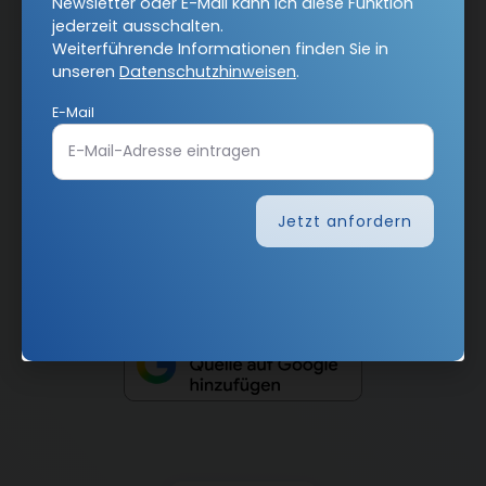
Newsletter oder E-Mail kann ich diese Funktion
jederzeit ausschalten.
Weiterführende Informationen finden Sie in
AGB und Widerrufsbelehrung
Datenschutz
unseren
Datenschutzhinweisen
.
Barrierefreiheit
Impressum
E-Mail
Vertrag widerrufen
Jetzt anfordern
Abo online kündigen