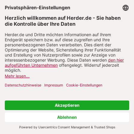
über die Nichtigkeit der Ehe allein auf der
Grundlage von Parteiaussagen kommen. Hier ist
ein hohes Richterethos zu Grunde gelegt, sodass
der Richter mitis iudex und zugleich iustus
iudex sein muss; denn im Zweifel genießt gemäß c.
1060 die Gültigkeit der Ehe die Rechtsgunst.
7. Die Notwendigkeit einer
umfassenden Ehevorbereitung
und Ehebegleitung
Die Art. 1 bis 5 der Verfahrensordnung des neuen
Motu Proprio Mitis Iudex betonen die Hirtensorge
für geschiedene bzw. getrennte Eheleute und die