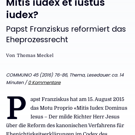
Mitis iudex et iustus
iudex?
:
Papst Franziskus reformiert das
Eheprozessrecht
Von
Thomas Meckel
COMMUNIO 45 (2016) 76-86, Thema, Lesedauer: ca. 14
Minuten /
0 Kommentare
P
apst Franziskus hat am 15. August 2015
das Motu Proprio «Mitis Iudex Dominus
Iesus – Der milde Richter Herr Jesus
über die Reform des kanonischen Verfahrens für
Ehenichtigkeitserklärungen im Codex des