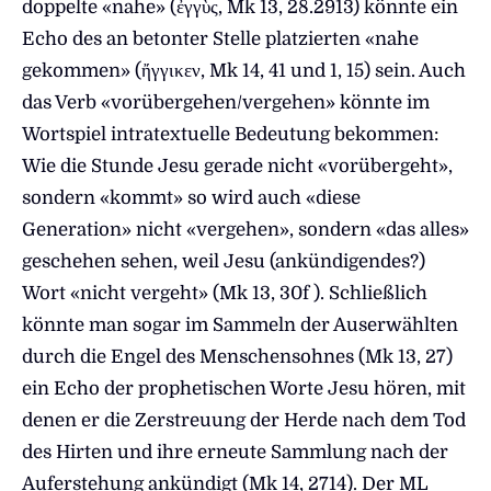
doppelte «nahe» (ἐγγὺς, Mk 13, 28.2913) könnte ein
Echo des an betonter Stelle platzierten «nahe
gekommen» (ἤγγικεν, Mk 14, 41 und 1, 15) sein. Auch
das Verb «vorübergehen/vergehen» könnte im
Wortspiel intratextuelle Bedeutung bekommen:
Wie die Stunde Jesu gerade nicht «vorübergeht»,
sondern «kommt» so wird auch «diese
Generation» nicht «vergehen», sondern «das alles»
geschehen sehen, weil Jesu (ankündigendes?)
Wort «nicht vergeht» (Mk 13, 30f ). Schließlich
könnte man sogar im Sammeln der Auserwählten
durch die Engel des Menschensohnes (Mk 13, 27)
ein Echo der prophetischen Worte Jesu hören, mit
denen er die Zerstreuung der Herde nach dem Tod
des Hirten und ihre erneute Sammlung nach der
Auferstehung ankündigt (Mk 14, 2714). Der ML