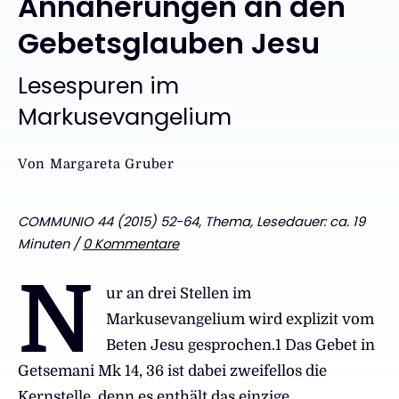
Annäherungen an den
Gebetsglauben Jesu
:
Lesespuren im
Markusevangelium
Von
Margareta Gruber
COMMUNIO 44 (2015) 52-64, Thema, Lesedauer: ca. 19
Minuten /
0 Kommentare
N
ur an drei Stellen im
Ma
rkusevangelium wird explizit vom
Beten Jesu gesprochen.1 Das Gebet in
Getsemani Mk 14, 36 ist dabei zweifellos die
Kernstelle, denn es enthält das einzige