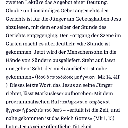
zweiten Lektüre das Angebot einer Deutung:
Glaube und inständiges Gebet angesichts des
Gerichts ist für die Jünger am Gebetsglauben Jesu
abzulesen, mit dem er selber der Stunde des
Gerichts entgegenging. Der Fortgang der Szene im
Garten macht es überdeutlich: «die Stunde ist
gekommen. Jetzt wird der Menschensohn in die
Hände von Sündern ausgeliefert. Steht auf, lasst
uns gehen! Seht, der mich ausliefert ist nahe
gekommen» (ἰδοὺ ὁ παραδιδούς με ἤγγικεν, Mk 14, 41f
). Dieses letzte Wort, das Jesus an seine Jünger
richtet, lässt Markusleser aufhorchen: Mit dem
programmatischen Ruf πεπλήρωται ὁ καιρὸς καὶ
ἤγγικεν ἡ βασιλεία τοῦ θεοῦ – «erfüllt ist die Zeit, und
nahe gekommen ist das Reich Gottes» (Mk 1, 15)
hatte Jesus seine öffentliche Tätigkeit