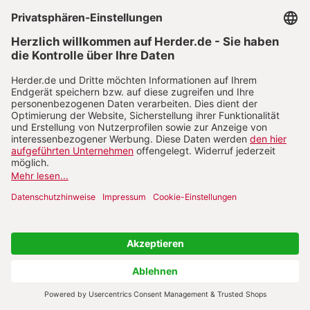
apokalyptisches Widerfahrnis mit kosmischen
Zeichen beschrieben (Mk 13, 24–27; 8, 28) und von
Jesus selbst «dieser Generation» angesagt wird
(Mk 9, 1; 13, 28–31)!19
Rückschau und Interpretation
Der Kontext der Markusforschung: Am
Beginn stand die Krise
An dieser Stelle verlasse ich meinen ML, der mir
bei meinem Lektüreprozess gedient hat. Als
exegetisch informierte Leserin schaue ich auf
seine Lese-Wege zurück und versuche, sie in das
Gesamt der Markusexegese einzuordnen.