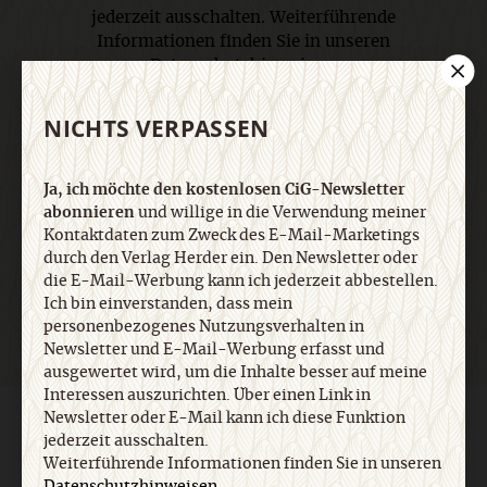
jederzeit ausschalten. Weiterführende
Informationen finden Sie in unseren
Datenschutzhinweisen
.
NICHTS VERPASSEN
E-Mail
Ja, ich möchte den kostenlosen CiG-Newsletter
abonnieren
und willige in die Verwendung meiner
Kontaktdaten zum Zweck des E-Mail-Marketings
Jetzt anmelden
durch den Verlag Herder ein. Den Newsletter oder
die E-Mail-Werbung kann ich jederzeit abbestellen.
Ich bin einverstanden, dass mein
personenbezogenes Nutzungsverhalten in
Newsletter und E-Mail-Werbung erfasst und
ausgewertet wird, um die Inhalte besser auf meine
Interessen auszurichten. Über einen Link in
Newsletter oder E-Mail kann ich diese Funktion
AGB und Widerrufsbelehrung
Datenschutz
Barrierefreiheit
jederzeit ausschalten.
Impressum
Weiterführende Informationen finden Sie in unseren
Datenschutzhinweisen
.