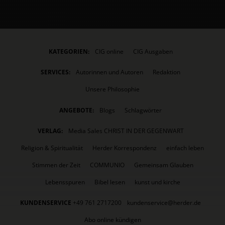
KATEGORIEN:
CIG online
CIG Ausgaben
SERVICES:
Autorinnen und Autoren
Redaktion
Unsere Philosophie
ANGEBOTE:
Blogs
Schlagwörter
VERLAG:
Media Sales CHRIST IN DER GEGENWART
Religion & Spiritualität
Herder Korrespondenz
einfach leben
Stimmen der Zeit
COMMUNIO
Gemeinsam Glauben
Lebensspuren
Bibel lesen
kunst und kirche
KUNDENSERVICE
+49 761 2717200
kundenservice@herder.de
Abo online kündigen