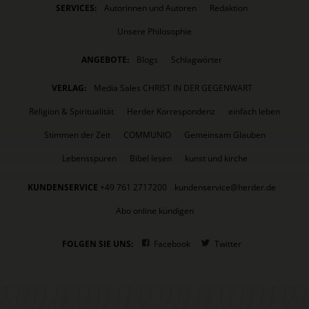
SERVICES:
Autorinnen und Autoren
Redaktion
Unsere Philosophie
ANGEBOTE:
Blogs
Schlagwörter
VERLAG:
Media Sales CHRIST IN DER GEGENWART
Religion & Spiritualität
Herder Korrespondenz
einfach leben
Stimmen der Zeit
COMMUNIO
Gemeinsam Glauben
Lebensspuren
Bibel lesen
kunst und kirche
KUNDENSERVICE
+49 761 2717200
kundenservice@herder.de
Abo online kündigen
FOLGEN SIE UNS:
Facebook
Twitter