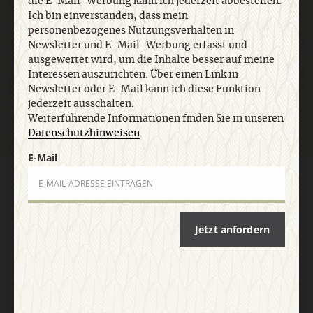
die E-Mail-Werbung kann ich jederzeit abbestellen.
Ich bin einverstanden, dass mein
personenbezogenes Nutzungsverhalten in
Newsletter und E-Mail-Werbung erfasst und
ausgewertet wird, um die Inhalte besser auf meine
Jetzt anmelden
Interessen auszurichten. Über einen Link in
Newsletter oder E-Mail kann ich diese Funktion
jederzeit ausschalten.
Weiterführende Informationen finden Sie in unseren
Datenschutzhinweisen
.
E-Mail
AGB und Widerrufsbelehrung
Datenschutz
Barrierefreiheit
Impressum
Jetzt anfordern
Vertrag widerrufen
Abo online kündigen