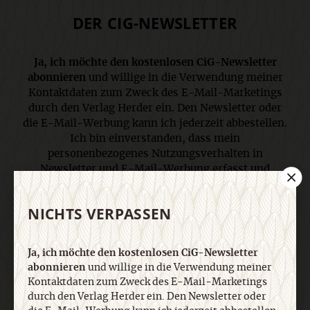
DER CIG-NEWSLETTER
Ja, ich möchte den kostenlosen CiG-Newsletter
abonnieren
und willige in die Verwendung meiner
Kontaktdaten zum Zweck des E-Mail-Marketings
durch den Verlag Herder ein. Den Newsletter oder
die E-Mail-Werbung kann ich jederzeit abbestellen.
Ich bin einverstanden, dass mein
personenbezogenes Nutzungsverhalten in
Newsletter und E-Mail-Werbung erfasst und
ausgewertet wird, um die Inhalte besser auf meine
Interessen auszurichten. Über einen Link in
NICHTS VERPASSEN
Newsletter oder E-Mail kann ich diese Funktion
jederzeit ausschalten. Weiterführende
Informationen finden Sie in unseren
Ja, ich möchte den kostenlosen CiG-Newsletter
Datenschutzhinweisen
.
abonnieren
und willige in die Verwendung meiner
Kontaktdaten zum Zweck des E-Mail-Marketings
durch den Verlag Herder ein. Den Newsletter oder
E-Mail