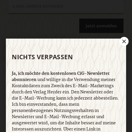
Jetzt anmelden
NICHTS VERPASSEN
AGB und Widerrufsbelehrung
Datenschutz
Barrierefreiheit
Ja, ich möchte den kostenlosen CiG-Newsletter
Impressum
abonnieren
und willige in die Verwendung meiner
Kontaktdaten zum Zweck des E-Mail-Marketings
durch den Verlag Herder ein. Den Newsletter oder
Vertrag widerrufen
Abo online kündigen
die E-Mail-Werbung kann ich jederzeit abbestellen.
Ich bin einverstanden, dass mein
personenbezogenes Nutzungsverhalten in
Newsletter und E-Mail-Werbung erfasst und
ausgewertet wird, um die Inhalte besser auf meine
Interessen auszurichten. Über einen Link in