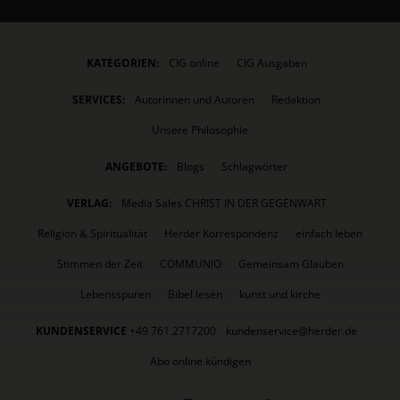
KATEGORIEN:
CIG online
CIG Ausgaben
SERVICES:
Autorinnen und Autoren
Redaktion
Unsere Philosophie
ANGEBOTE:
Blogs
Schlagwörter
VERLAG:
Media Sales CHRIST IN DER GEGENWART
Religion & Spiritualität
Herder Korrespondenz
einfach leben
Stimmen der Zeit
COMMUNIO
Gemeinsam Glauben
Lebensspuren
Bibel lesen
kunst und kirche
KUNDENSERVICE
+49 761 2717200
kundenservice@herder.de
Abo online kündigen