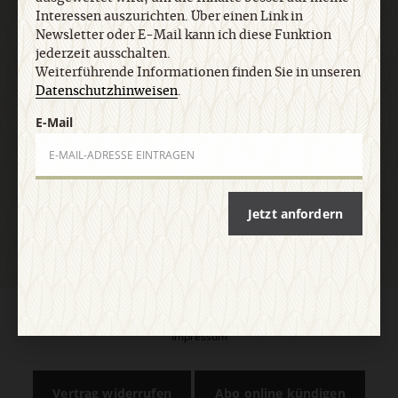
Informationen finden Sie in unseren
Interessen auszurichten. Über einen Link in
Datenschutzhinweisen
.
Newsletter oder E-Mail kann ich diese Funktion
jederzeit ausschalten.
Weiterführende Informationen finden Sie in unseren
E-Mail
Datenschutzhinweisen
.
E-Mail
Jetzt anmelden
Jetzt anfordern
AGB und Widerrufsbelehrung
Datenschutz
Barrierefreiheit
Impressum
Vertrag widerrufen
Abo online kündigen