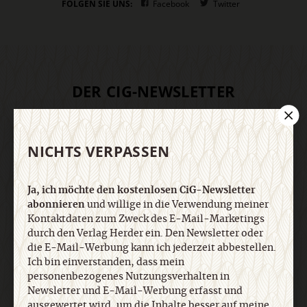
FOLGEN SIE UNS:
Facebook
Twitter
DER CIG-NEWSLETTER
Ja, ich möchte den kostenlosen CiG-Newsletter
abonnieren
und willige in die Verwendung meiner
NICHTS VERPASSEN
Kontaktdaten zum Zweck des E-Mail-Marketings
durch den Verlag Herder ein. Den Newsletter oder
Ja, ich möchte den kostenlosen CiG-Newsletter
die E-Mail-Werbung kann ich jederzeit abbestellen.
abonnieren
und willige in die Verwendung meiner
Ich bin einverstanden, dass mein
Kontaktdaten zum Zweck des E-Mail-Marketings
personenbezogenes Nutzungsverhalten in
durch den Verlag Herder ein. Den Newsletter oder
Newsletter und E-Mail-Werbung erfasst und
die E-Mail-Werbung kann ich jederzeit abbestellen.
ausgewertet wird, um die Inhalte besser auf meine
Ich bin einverstanden, dass mein
Interessen auszurichten. Über einen Link in
personenbezogenes Nutzungsverhalten in
Newsletter oder E-Mail kann ich diese Funktion
Newsletter und E-Mail-Werbung erfasst und
jederzeit ausschalten. Weiterführende
ausgewertet wird, um die Inhalte besser auf meine