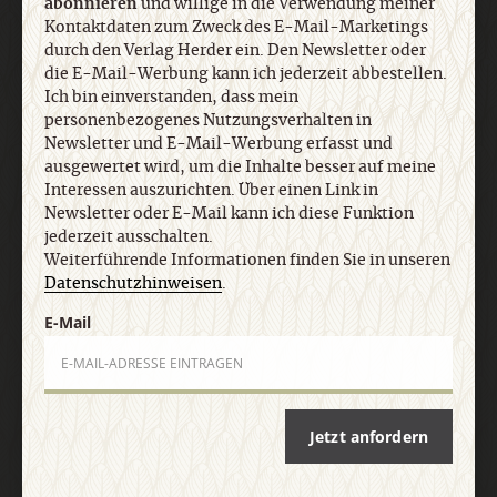
abonnieren
und willige in die Verwendung meiner
Ich bin einverstanden, dass mein
Kontaktdaten zum Zweck des E-Mail-Marketings
personenbezogenes Nutzungsverhalten in
durch den Verlag Herder ein. Den Newsletter oder
Newsletter und E-Mail-Werbung erfasst und
die E-Mail-Werbung kann ich jederzeit abbestellen.
ausgewertet wird, um die Inhalte besser auf meine
Ich bin einverstanden, dass mein
Interessen auszurichten. Über einen Link in
personenbezogenes Nutzungsverhalten in
Newsletter oder E-Mail kann ich diese Funktion
Newsletter und E-Mail-Werbung erfasst und
jederzeit ausschalten. Weiterführende
ausgewertet wird, um die Inhalte besser auf meine
Informationen finden Sie in unseren
Interessen auszurichten. Über einen Link in
Datenschutzhinweisen
.
Newsletter oder E-Mail kann ich diese Funktion
jederzeit ausschalten.
Weiterführende Informationen finden Sie in unseren
Datenschutzhinweisen
.
E-Mail
E-Mail
Jetzt anmelden
Jetzt anfordern