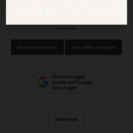
AGB und Widerrufsbelehrung
Datenschutz
Barrierefreiheit
Impressum
Vertrag widerrufen
Abo online kündigen
Nach oben