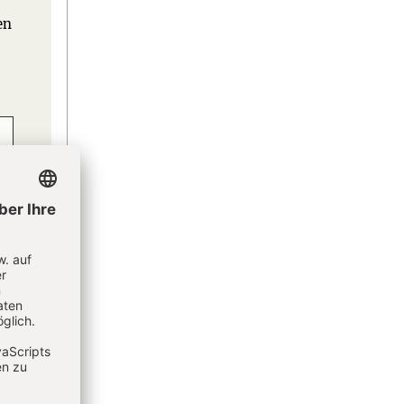
en
eren