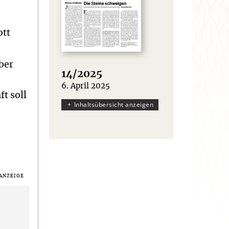
ott
ber
14/2025
6. April 2025
:
t soll
Inhaltsübersicht anzeigen