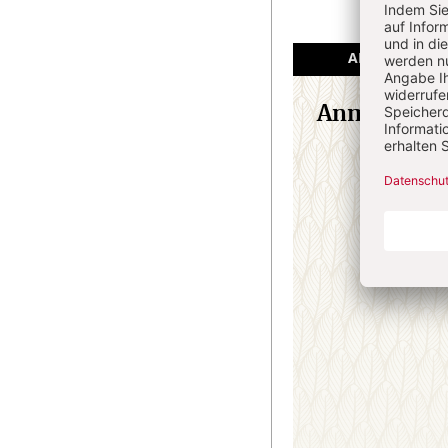
ANGEMELDET
Anmeldung
E-M
Passw