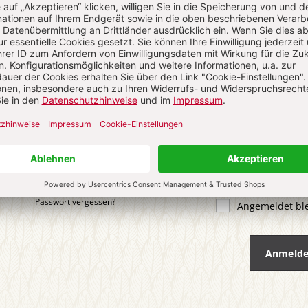
 KOMMENTIEREN
ALS GAST KOMMENTIEREN
ail
*
ort
*
Passwort vergessen?
Angemeldet bl
Anmeld