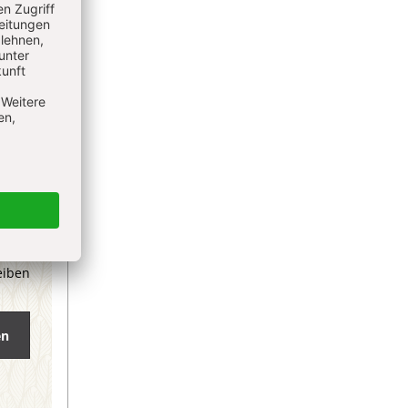
eiben
en