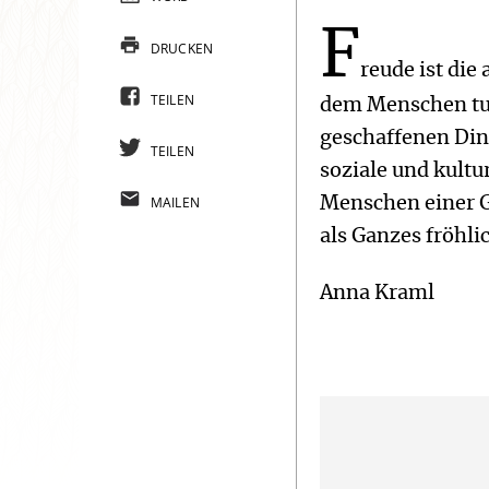
F
DRUCKEN
reude ist die
TEILEN
dem Menschen tut 
geschaffenen Din
TEILEN
soziale und kultu
MAILEN
Menschen einer G
als Ganzes fröhlic
Anna Kraml