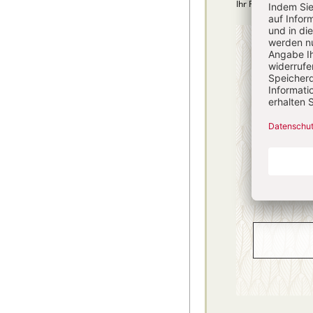
Ihr Plus: Zugriff au
4 Hefte + 
75,40
danach
inkl. MwSt., zzg