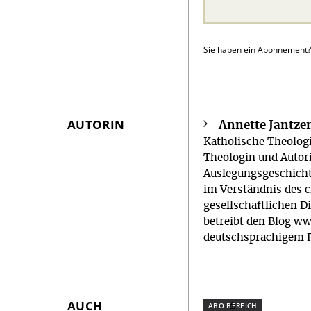
Sie haben ein Abonnement
AUTORIN
Annette Jantze
Überschrift
Katholische Theologi
Artikel-
Theologin und Autori
Infos
Auslegungsgeschicht
im Verständnis des c
gesellschaftlichen D
betreibt den Blog w
deutschsprachigem R
AUCH
Plus