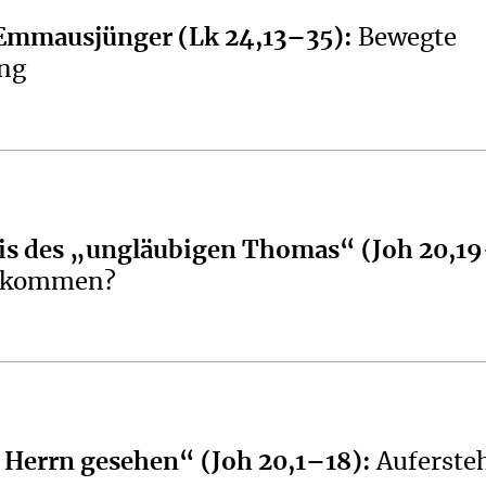
 Emmausjünger (Lk 24,13–35)
:
Bewegte
ung
is des „ungläubigen Thomas“ (Joh 20,1
gekommen?
 Herrn gesehen“ (Joh 20,1–18)
:
Auferste