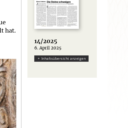
eue
t hat.
14/2025
6. April 2025
:
Inhaltsübersicht anzeigen