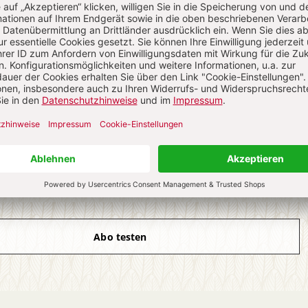
ch auf alle anderen Artikel im Abo-Bereich
4 Hefte digital 0,00 €
 € für 26 Ausgaben pro Halbjahr + Digitalzugang
l. 27,30 € Versand (D)
IM ABO
IM DIGITAL-ABO
Abo testen