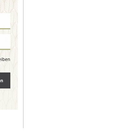
eiben
en