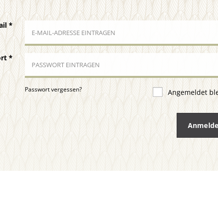
ail
*
ort
*
Passwort vergessen?
Angemeldet bl
Anmeld