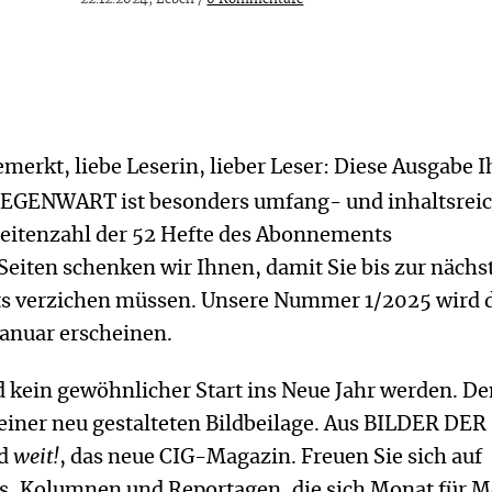
emerkt, liebe Leserin, lieber Leser: Diese Ausgabe I
EGENWART ist besonders umfang- und inhaltsreic
 Seitenzahl der 52 Hefte des Abonnements
eiten schenken wir Ihnen, damit Sie bis zur nächs
ts verzichen müssen. Unsere Nummer 1/2025 wird 
Januar erscheinen.
d kein gewöhnlicher Start ins Neue Jahr werden. D
einer neu gestalteten Bildbeilage. Aus BILDER DER
rd
weit!
, das neue CIG-Magazin. Freuen Sie sich auf
ws, Kolumnen und Reportagen, die sich Monat für 