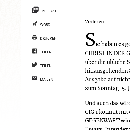
PDF-DATEI
Vorlesen
WORD
S
DRUCKEN
ie haben es g
TEILEN
CHRIST IN DER G
über die übliche
TEILEN
hinausgehenden S
MAILEN
Ausgabe auf nich
zum Sonntag, 5. 
Und auch das wir
CIG 1 kommt mit 
GEGENWART wi
Essays, Intervie