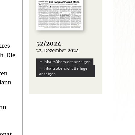
52/2024
hres
22. Dezember 2024
:
h. Die
Inhaltsübersicht anzeigen
Inhaltsübersicht Beilage
anzeigen
ten
dann
enn
Monat