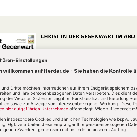
CHRIST IN DER GEGENWART IM ABO
Unsere Wochenzeitschrift bietet Ihnen
Nachrichten und Berichte über aktuelle
Ereignisse aus christlicher Perspektive,
Analysen geistiger, politischer und
religiöser Entwicklungen sowie Anregung
für ein modernes christliches Leben.
Zum Kennenlernen: 4 Wochen gratis
Jetzt gratis testen