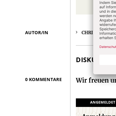
AUTOR/IN
CHRIST IN DE
Überschrift
Artikel-
Infos
DISKUSSIO
0 KOMMENTARE
Wir freuen 
ANGEMELDET