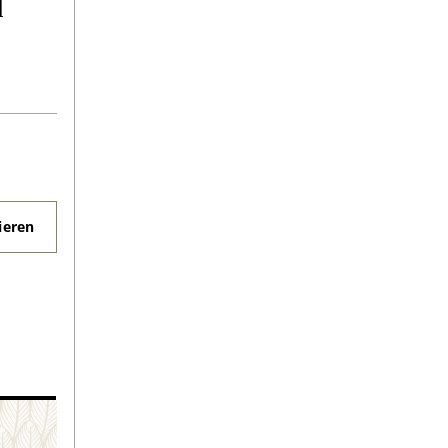
d
eren