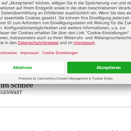
berger
ist Postdoc am Fachbereich
gie der Universität Salzburg.
in Medjugorje
GEGENWART
 im Schnee
GEGENWART