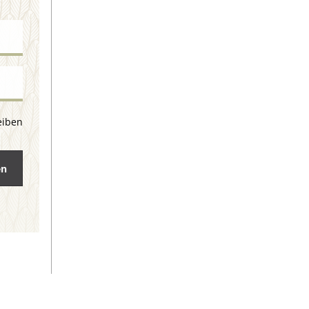
eiben
en