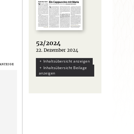
52/2024
22. Dezember 2024
:
Inhaltsübersicht anzeigen
Inhaltsübersicht Beilage
anzeigen