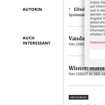
AUTORIN
Elisabeth Höft
Überschrift
Systematische Theolo
Artikel-
Infos
AUCH
Vandalismus 
INTERESSANT
Von CHRIST IN DER 
Winter
:
Maria
Von CHRIST IN DER 
Plus