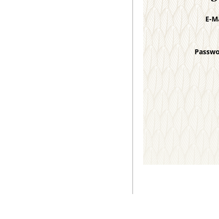
E-M
Passw