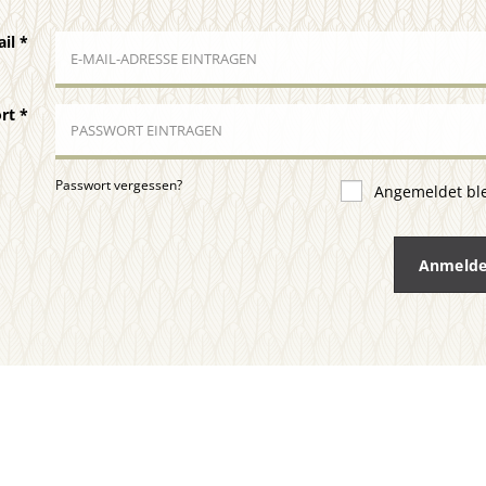
ail
*
ort
*
Passwort vergessen?
Angemeldet bl
Anmeld