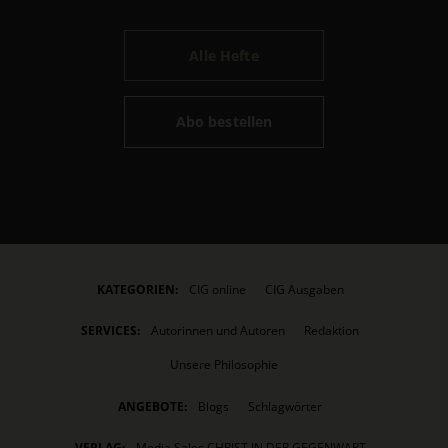
Alle Hefte
Abo bestellen
KATEGORIEN:
CIG online
CIG Ausgaben
SERVICES:
Autorinnen und Autoren
Redaktion
Unsere Philosophie
ANGEBOTE:
Blogs
Schlagwörter
VERLAG:
Media Sales CHRIST IN DER GEGENWART