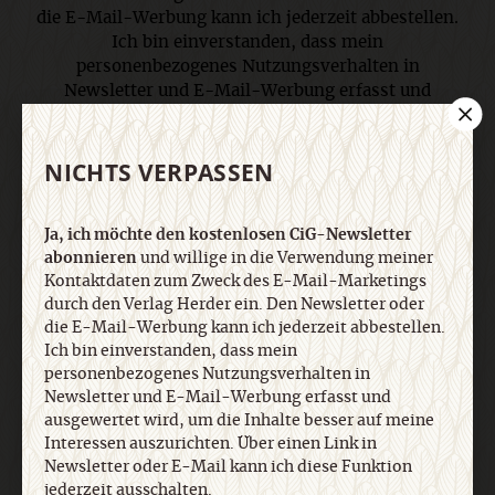
die E-Mail-Werbung kann ich jederzeit abbestellen.
Ich bin einverstanden, dass mein
personenbezogenes Nutzungsverhalten in
Newsletter und E-Mail-Werbung erfasst und
ausgewertet wird, um die Inhalte besser auf meine
Interessen auszurichten. Über einen Link in
NICHTS VERPASSEN
Newsletter oder E-Mail kann ich diese Funktion
jederzeit ausschalten. Weiterführende
Informationen finden Sie in unseren
Ja, ich möchte den kostenlosen CiG-Newsletter
Datenschutzhinweisen
.
abonnieren
und willige in die Verwendung meiner
Kontaktdaten zum Zweck des E-Mail-Marketings
durch den Verlag Herder ein. Den Newsletter oder
E-Mail
die E-Mail-Werbung kann ich jederzeit abbestellen.
Ich bin einverstanden, dass mein
personenbezogenes Nutzungsverhalten in
Newsletter und E-Mail-Werbung erfasst und
ausgewertet wird, um die Inhalte besser auf meine
Jetzt anmelden
Interessen auszurichten. Über einen Link in
Newsletter oder E-Mail kann ich diese Funktion
jederzeit ausschalten.