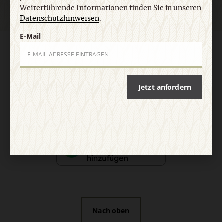
Weiterführende Informationen finden Sie in unseren
Datenschutzhinweisen
.
E-Mail
AGB und Widerrufsbelehrung
Datenschutz
Barrierefreiheit
Impressum
Jetzt anfordern
Vertrag widerrufen
Abo online kündigen
Nach oben