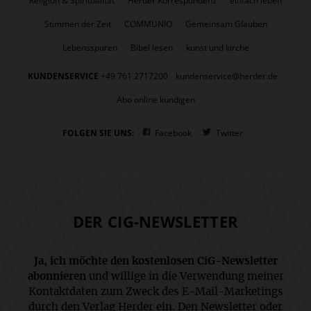
Religion & Spiritualität
Herder Korrespondenz
einfach leben
Stimmen der Zeit
COMMUNIO
Gemeinsam Glauben
Lebensspuren
Bibel lesen
kunst und kirche
KUNDENSERVICE
+49 761 2717200
kundenservice@herder.de
Abo online kündigen
FOLGEN SIE UNS:
Facebook
Twitter
DER CIG-NEWSLETTER
Ja, ich möchte den kostenlosen CiG-Newsletter
abonnieren
und willige in die Verwendung meiner
Kontaktdaten zum Zweck des E-Mail-Marketings
durch den Verlag Herder ein. Den Newsletter oder