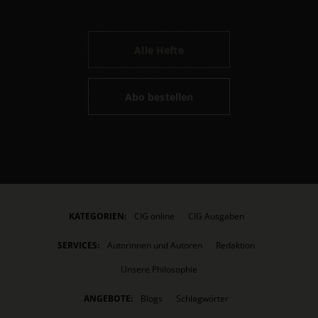
Alle Hefte
Abo bestellen
KATEGORIEN:
CIG online
CIG Ausgaben
SERVICES:
Autorinnen und Autoren
Redaktion
Unsere Philosophie
ANGEBOTE:
Blogs
Schlagwörter