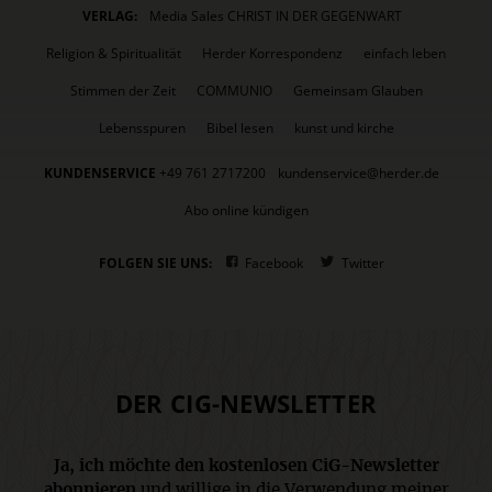
VERLAG:
Media Sales CHRIST IN DER GEGENWART
Religion & Spiritualität
Herder Korrespondenz
einfach leben
Stimmen der Zeit
COMMUNIO
Gemeinsam Glauben
Lebensspuren
Bibel lesen
kunst und kirche
KUNDENSERVICE
+49 761 2717200
kundenservice@herder.de
Abo online kündigen
FOLGEN SIE UNS:
Facebook
Twitter
DER CIG-NEWSLETTER
Ja, ich möchte den kostenlosen CiG-Newsletter
abonnieren
und willige in die Verwendung meiner