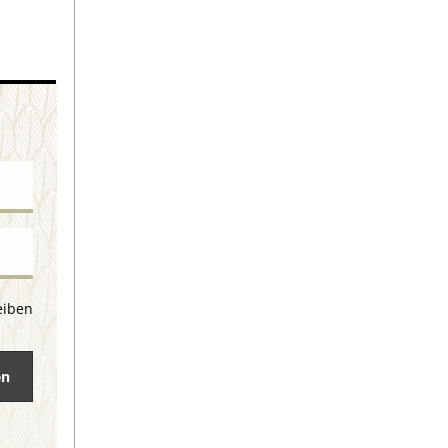
eiben
en