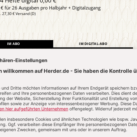
4 Hefte digital 0,00 €
 € für 26 Ausgaben pro Halbjahr + Digitalzugang
l. 27,30 € Versand (D)
IM ABO
IM DIGITAL-ABO
Abo testen
?
Anmelden