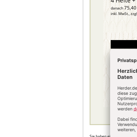
4 Hefte + 
75,40
danach
inkl. MwSt., zzg
Sie haben ein Abonnement