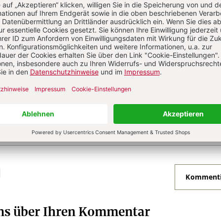
e
Bernhard Welte
(1906–1983), Dr. theol.,
nd Theologe, Prof. em. für Christliche
in Freiburg i.Br., legte die Wurzeln der
cht nach dem Heiligen frei. Seine
 Untersuchungen zu Grundfragen des Menschseins,
s und zum Geschehen von Religion sind bis heute
N
Kommenti
uns über Ihren Kommentar