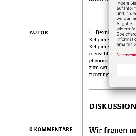
AUTOR
Bernhard Welt
Überschrift
Religionsphilosoph u
Artikel-
Religionsphilosophie 
Infos
menschlichen Sehnsu
phänomenologischen
zum Akt des Glauben
richtungweisend.
DISKUSSIO
0 KOMMENTARE
Wir freuen 