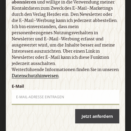
die E-Mail-Werbung kann ich jederzeit abbestellen.
abonnieren
und willige in die Verwendung meiner
Kontaktdaten zum Zweck des E-Mail-Marketings
Ich bin einverstanden, dass mein
durch den Verlag Herder ein. Den Newsletter oder
personenbezogenes Nutzungsverhalten in
die E-Mail-Werbung kann ich jederzeit abbestellen.
Newsletter und E-Mail-Werbung erfasst und
Ich bin einverstanden, dass mein
ausgewertet wird, um die Inhalte besser auf meine
personenbezogenes Nutzungsverhalten in
Interessen auszurichten. Über einen Link in
Newsletter und E-Mail-Werbung erfasst und
Newsletter oder E-Mail kann ich diese Funktion
ausgewertet wird, um die Inhalte besser auf meine
jederzeit ausschalten. Weiterführende
Interessen auszurichten. Über einen Link in
Informationen finden Sie in unseren
Newsletter oder E-Mail kann ich diese Funktion
Datenschutzhinweisen
.
jederzeit ausschalten.
Weiterführende Informationen finden Sie in unseren
Datenschutzhinweisen
.
E-Mail
E-Mail
Jetzt anmelden
Jetzt anfordern