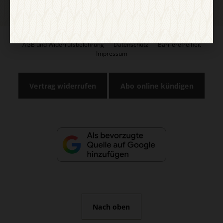
AGB und Widerrufsbelehrung
Datenschutz
Barrierefreiheit
Impressum
Vertrag widerrufen
Abo online kündigen
Nach oben