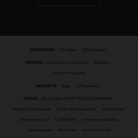
KATEGORIEN:
CIG online
CIG Ausgaben
SERVICES:
Autorinnen und Autoren
Redaktion
Unsere Philosophie
ANGEBOTE:
Blogs
Schlagwörter
VERLAG:
Media Sales CHRIST IN DER GEGENWART
Religion & Spiritualität
Herder Korrespondenz
einfach leben
Stimmen der Zeit
COMMUNIO
Gemeinsam Glauben
Lebensspuren
Bibel lesen
kunst und kirche