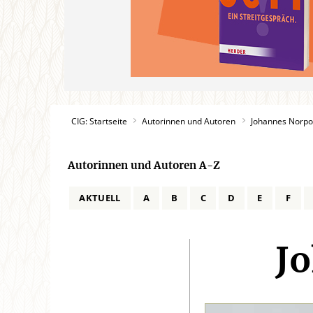
CIG: Startseite
Autorinnen und Autoren
Johannes Norpo
Autorinnen und Autoren A-Z
AKTUELL
A
B
C
D
E
F
J