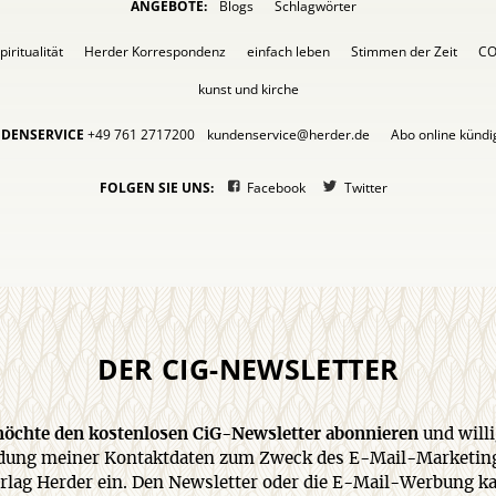
ANGEBOTE:
Blogs
Schlagwörter
piritualität
Herder Korrespondenz
einfach leben
Stimmen der Zeit
C
kunst und kirche
DENSERVICE
+49 761 2717200
kundenservice@herder.de
Abo online künd
FOLGEN SIE UNS:
Facebook
Twitter
DER CIG-NEWSLETTER
 möchte den kostenlosen CiG-Newsletter abonnieren
und willi
ung meiner Kontaktdaten zum Zweck des E-Mail-Marketin
rlag Herder ein. Den Newsletter oder die E-Mail-Werbung k