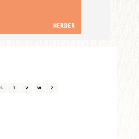
S
T
V
W
Z