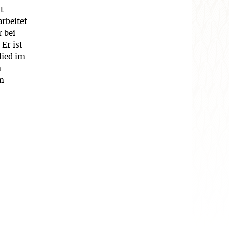
t
rbeitet
 bei
Er ist
lied im
n
m