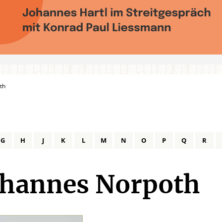
th
G
H
J
K
L
M
N
O
P
Q
R
ohannes Norpoth