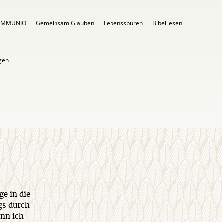
OMMUNIO
Gemeinsam Glauben
Lebensspuren
Bibel lesen
igen
ge in die
gs durch
ann ich