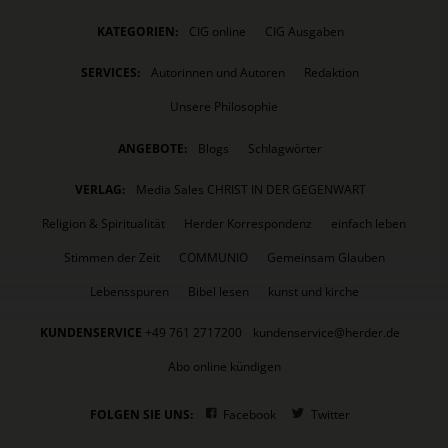
KATEGORIEN:
CIG online
CIG Ausgaben
SERVICES:
Autorinnen und Autoren
Redaktion
Unsere Philosophie
ANGEBOTE:
Blogs
Schlagwörter
VERLAG:
Media Sales CHRIST IN DER GEGENWART
Religion & Spiritualität
Herder Korrespondenz
einfach leben
Stimmen der Zeit
COMMUNIO
Gemeinsam Glauben
Lebensspuren
Bibel lesen
kunst und kirche
KUNDENSERVICE
+49 761 2717200
kundenservice@herder.de
Abo online kündigen
FOLGEN SIE UNS:
Facebook
Twitter