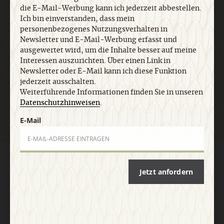
die E-Mail-Werbung kann ich jederzeit abbestellen.
Ich bin einverstanden, dass mein
E-Mail
personenbezogenes Nutzungsverhalten in
Newsletter und E-Mail-Werbung erfasst und
ausgewertet wird, um die Inhalte besser auf meine
Interessen auszurichten. Über einen Link in
Newsletter oder E-Mail kann ich diese Funktion
Jetzt anmelden
jederzeit ausschalten.
Weiterführende Informationen finden Sie in unseren
Datenschutzhinweisen
.
E-Mail
AGB und Widerrufsbelehrung
Datenschutz
Barrierefreiheit
Impressum
Jetzt anfordern
Vertrag widerrufen
Abo online kündigen