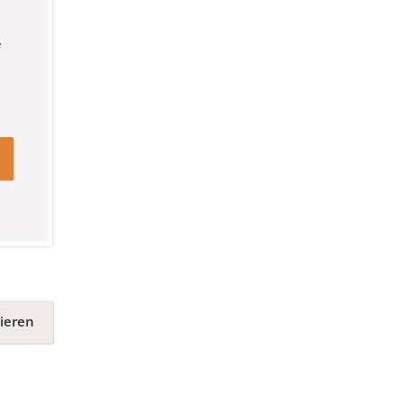
e
ieren