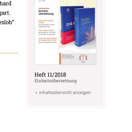
khard
gart.
eslob“
Heft 11/2018
:
Einheitsübersetzung
Inhaltsübersicht anzeigen