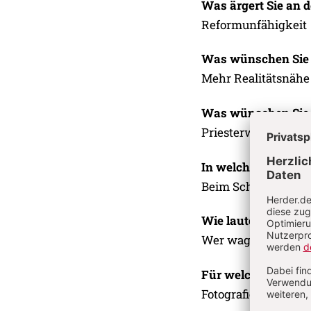
Was ärgert Sie an d
Reformunfähigkeit
Was wünschen Sie 
Mehr Realitätsnähe
Was wünschen Sie s
Priesterweihe von F
In welchen Moment
Beim Schwimmen i
Wie lautet Ihr Leb
Wer wagt, gewinnt
Für welche Hobbys 
Fotografieren