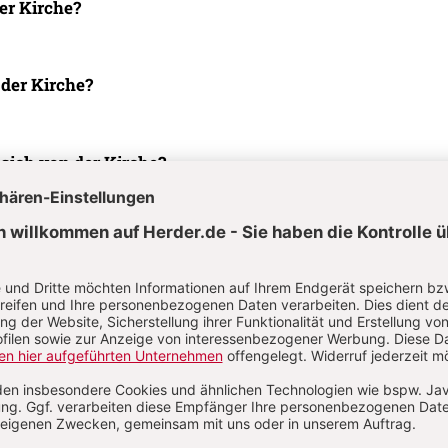
er Kirche?
der Kirche?
ich von der Kirche?
rauen, Aufhebung des Zölibats
en empfinden Sie
tiefes Glück?
m Meer im Hochsommer
ensmotto?
nehmen Sie sich Zeit?