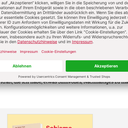
sschriftsteller?
rzugen Sie?
Barockzeit
 träumen Sie heimlich?
s Gärtner
m Leben erreichen?
 Kraft, die ich habe, etwas Sinnvolles, Nachhaltiges zu m