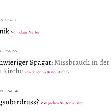
i
S. 481-482
pnik
Von Klaus Mertes
l
S. 254-256
chwieriger Spagat
:
Missbrauch in der
n Kirche
Von Severina Bartonitschek
ril
S. 241-242
gsüberdruss?
Von Jochen Sautermeister