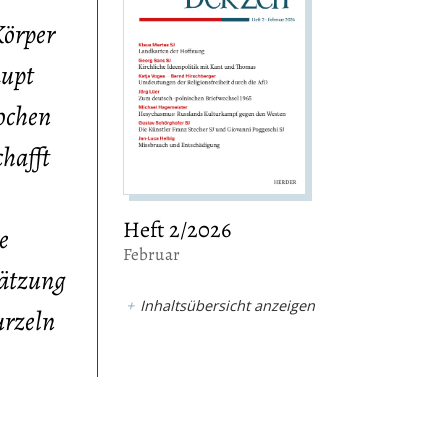
Körper
aupt
ochen
hafft
Heft 2/2026
e
:
Februar
hätzung
Inhaltsübersicht anzeigen
urzeln