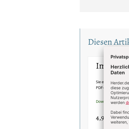
Diesen Artik
Im Einze
Sie erhalten diesen 
PDF-Datei.
Download sofort v
4,90 €
inkl. Mw