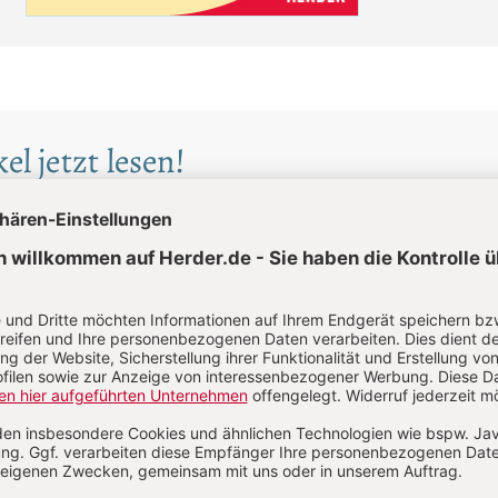
el jetzt lesen!
lkauf
Im Abo
Artikel als
Ihr Plus: Zugriff auch auf alle anderen Artikel im
Abo-Bereich
erfügbar
2 Hefte + 2 Hefte digital 0,00 €
87,00 € für 6 Ausgaben pro Halbjahr +
danach
Digitalzugang
St
inkl. MwSt., zzgl. 7,20 € Versand (D)