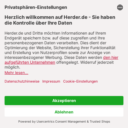
Entscheidungen. Auch 36 Jahre nach dem Fall der
Mauer bietet diese Zeit einen sehr geeigneten
Resonanzraum an, um heutige Spannungen
zwischen Einheit und Erneuerung einmal von
einer anderen Seite zu betrachten. Kurz: Die
Publikation ist nicht nur für Ost-Leser sehr
lesenswert, sondern auch für West-Leser.
Klaus Mertes SJ
Schulze-Wessel, Martin: Die übersehene Nation.
Deutschland und die Ukraine seit dem
19. Jahrhundert.
München: C.H. Beck 2025. 287 S. Gb. 28,–.