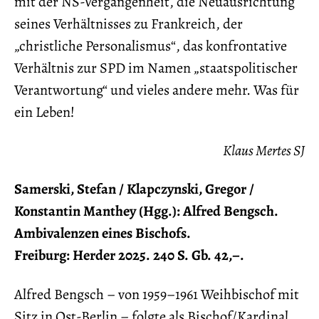
mit der NS-Vergangenheit, die Neuausrichtung
seines Verhältnisses zu Frankreich, der
„christliche Personalismus“, das konfrontative
Verhältnis zur SPD im Namen „staatspolitischer
Verantwortung“ und vieles andere mehr. Was für
ein Leben!
Klaus Mertes SJ
Samerski, Stefan / Klapczynski, Gregor /
Konstantin Manthey (Hgg.): Alfred Bengsch.
Ambivalenzen eines Bischofs.
Freiburg: Herder 2025. 240 S. Gb. 42,–.
Alfred Bengsch – von 1959–1961 Weihbischof mit
Sitz in Ost-Berlin – folgte als Bischof/Kardinal